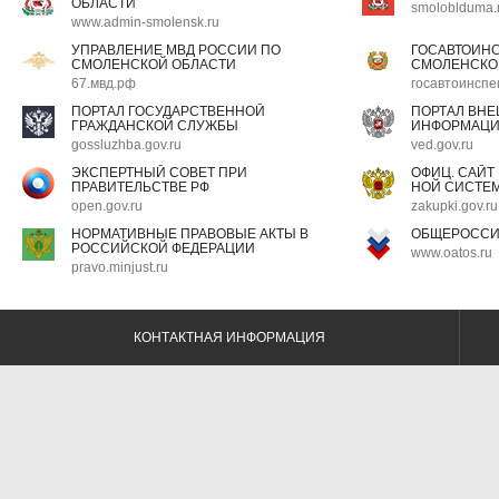
ОБЛАСТИ
smoloblduma.
www.admin-smolensk.ru
УПРАВЛЕНИЕ МВД РОССИИ ПО
ГОСАВТОИН
СМОЛЕНСКОЙ ОБЛАСТИ
СМОЛЕНСКО
67.мвд.рф
госавтоинспе
ПОРТАЛ ГОСУДАРСТВЕННОЙ
ПОРТАЛ ВН
ГРАЖДАНСКОЙ СЛУЖБЫ
ИНФОРМАЦ
gossluzhba.gov.ru
ved.gov.ru
ЭКСПЕРТНЫЙ СОВЕТ ПРИ
ОФИЦ. САЙТ
ПРАВИТЕЛЬСТВЕ РФ
НОЙ СИСТЕМ
open.gov.ru
zakupki.gov.ru
НОРМАТИВНЫЕ ПРАВОВЫЕ АКТЫ В
ОБЩЕРОССИ
РОССИЙСКОЙ ФЕДЕРАЦИИ
www.oatos.ru
pravo.minjust.ru
КОНТАКТНАЯ ИНФОРМАЦИЯ