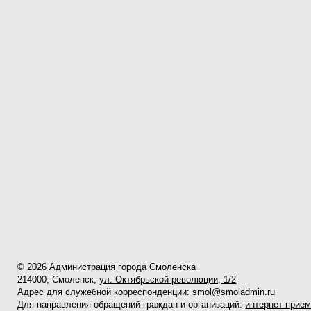
© 2026 Администрация города Смоленска
214000, Смоленск,
ул. Октябрьской революции, 1/2
Адрес для служебной корреспонденции:
smol@smoladmin.ru
Для направления обращений граждан и организаций:
интернет-прие