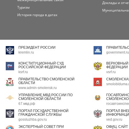
Доклады и отч
Туризм
Муниципальна
История города в датах
ПРЕЗИДЕНТ РОССИИ
ПРАВИТЕЛЬ
kremlin.ru
government.ru
КОНСТИТУЦИОННЫЙ СУД
ВЕРХОВНЫЙ
РОССИЙСКОЙ ФЕДЕРАЦИИ
ФЕДЕРАЦИИ
ksrf.ru
vsrf.ru
ПРАВИТЕЛЬСТВО СМОЛЕНСКОЙ
СМОЛЕНСКА
ОБЛАСТИ
smoloblduma.
www.admin-smolensk.ru
УПРАВЛЕНИЕ МВД РОССИИ ПО
ГОСАВТОИН
СМОЛЕНСКОЙ ОБЛАСТИ
СМОЛЕНСКО
67.мвд.рф
госавтоинспе
ПОРТАЛ ГОСУДАРСТВЕННОЙ
ПОРТАЛ ВН
ГРАЖДАНСКОЙ СЛУЖБЫ
ИНФОРМАЦ
gossluzhba.gov.ru
ved.gov.ru
ЭКСПЕРТНЫЙ СОВЕТ ПРИ
ОФИЦ. САЙТ