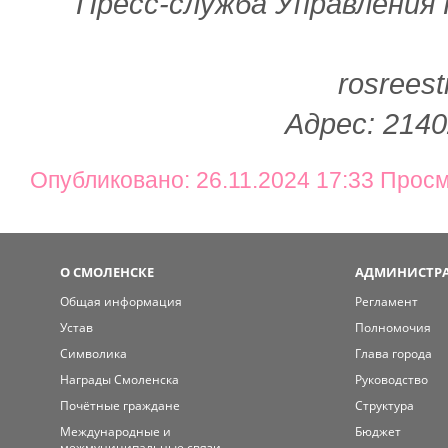
Пресс-служба Управления
rosreest
Адрес: 2140
Опубликовано: 26.11.2024 17:33 Просм
О СМОЛЕНСКЕ
АДМИНИСТРА
Общая информация
Регламент
Устав
Полномочия
Символика
Глава города
Награды Смоленска
Руководство
Почётные граждане
Структура
Международные и
Бюджет
межмуниципальные связи