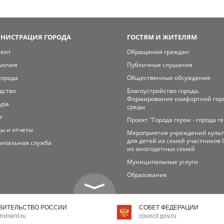
НИСТРАЦИЯ ГОРОДА
ГОСТЯМ И ЖИТЕЛЯМ
мент
Обращения граждан
мочия
Публичные слушания
города
Общественные обсуждения
дство
Благоустройство города.
Формирование комфортной гор
ура
среды
т
Проект "Города герои - города г
ы и отчеты
Мероприятия учреждений куль
для детей из семей участников 
ипальная служба
из многодетных семей
Муниципальные услуги
Образование
ВИТЕЛЬСТВО РОССИИ
СОВЕТ ФЕДЕРАЦИИ
rnment.ru
council.gov.ru