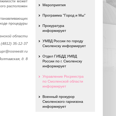
ижимости может
Мероприятия
рого расположен
Программа "Город и Мы"
устанавливающих
 ходе процедуры
Прокуратура
информирует
енской области
УМВД России по городу
 (4812) 35-12-37
Смоленску информирует
_upr@rosreestr.ru
Отдел ГИБДД УМВД
Полтавская, д. 8
России по г. Смоленску
информирует
Управление Росреестра
по Смоленской области
информирует
Военный прокурор
Смоленского гарнизона
информирует