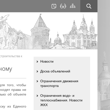
для
сайта
слабовидящих
строительства к
Новости
ному
Доска объявлений
Ограничения движения
для того, чтобы
транспорта
еходят права не
лько об объекте
Ограничения водо- и
теплоснабжения. Новости
ЖКХ
ску из Единого