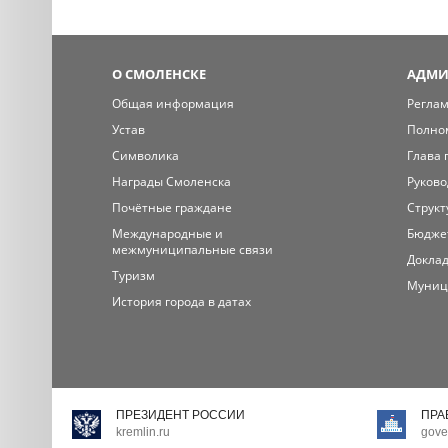
О СМОЛЕНСКЕ
АДМИ
Общая информация
Регла
Устав
Полно
Символика
Глава 
Награды Смоленска
Руково
Почётные граждане
Структ
Международные и
Бюдже
межмуниципальные связи
Доклад
Туризм
Муниц
История города в датах
ПРЕЗИДЕНТ РОССИИ
ПРА
kremlin.ru
gove