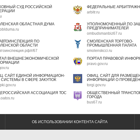
ХОВНЫЙ СУД РОССИЙСКОЙ
ФЕДЕРАЛЬНЫЕ АРБИТРАЖН
ЕРАЦИИ
arbitr.ru
ru
ЛЕНСКАЯ ОБЛАСТНАЯ ДУМА
УПОЛНОМОЧЕННЫЙ ПО ЗАЩ
ПРЕДПРИНИМАТЕЛЕЙ
oblduma.ru
ombudsmanbiz67.ru
АВТОИНСПЕКЦИЯ ПО
СМОЛЕНСКАЯ ТОРГОВО-
ЛЕНСКОЙ ОБЛАСТИ
ПРОМЫШЛЕННАЯ ПАЛАТА
втоинспекция.рф/r/67
smolenskcci.ru
ТАЛ ВНЕШНЕЭКОНОМИЧЕСКОЙ
ПОРТАЛ ПРАВОВОЙ ИНФОР
ОРМАЦИИ
pravo.gov.ru
gov.ru
Ц. САЙТ ЕДИНОЙ ИНФОРМАЦИОН-
ОФИЦ. САЙТ ДЛЯ РАЗМЕЩЕ
 СИСТЕМЫ В СФЕРЕ ЗАКУПОК
ИНФОРМАЦИИ О ПРОВЕДЕН
pki.gov.ru
torgi.gov.ru
ЕРОССИЙСКАЯ АССОЦИАЦИЯ ТОС
ОБЩЕСТВЕННЫЙ ТРАНСПОР
ГОРОДА
oatos.ru
bus67.ru
ОБ ИСПОЛЬЗОВАНИИ КОНТЕНТА САЙТА