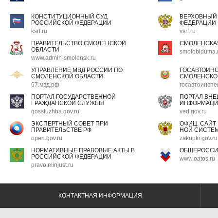
КОНСТИТУЦИОННЫЙ СУД
ВЕРХОВНЫЙ
РОССИЙСКОЙ ФЕДЕРАЦИИ
ФЕДЕРАЦИИ
ksrf.ru
vsrf.ru
ПРАВИТЕЛЬСТВО СМОЛЕНСКОЙ
СМОЛЕНСКА
ОБЛАСТИ
smoloblduma.
www.admin-smolensk.ru
УПРАВЛЕНИЕ МВД РОССИИ ПО
ГОСАВТОИН
СМОЛЕНСКОЙ ОБЛАСТИ
СМОЛЕНСКО
67.мвд.рф
госавтоинспе
ПОРТАЛ ГОСУДАРСТВЕННОЙ
ПОРТАЛ ВН
ГРАЖДАНСКОЙ СЛУЖБЫ
ИНФОРМАЦ
gossluzhba.gov.ru
ved.gov.ru
ЭКСПЕРТНЫЙ СОВЕТ ПРИ
ОФИЦ. САЙТ
ПРАВИТЕЛЬСТВЕ РФ
НОЙ СИСТЕМ
open.gov.ru
zakupki.gov.ru
НОРМАТИВНЫЕ ПРАВОВЫЕ АКТЫ В
ОБЩЕРОССИ
РОССИЙСКОЙ ФЕДЕРАЦИИ
www.oatos.ru
pravo.minjust.ru
КОНТАКТНАЯ ИНФОРМАЦИЯ