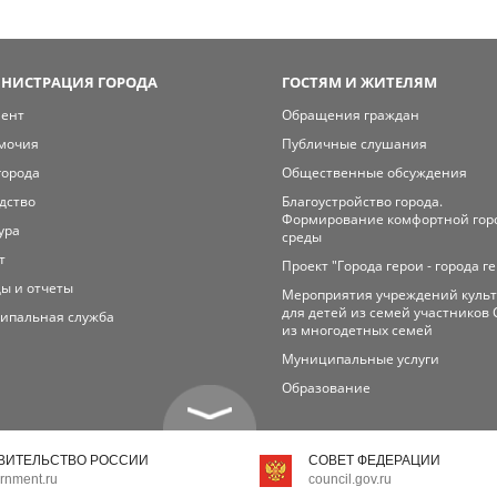
НИСТРАЦИЯ ГОРОДА
ГОСТЯМ И ЖИТЕЛЯМ
мент
Обращения граждан
мочия
Публичные слушания
города
Общественные обсуждения
дство
Благоустройство города.
Формирование комфортной гор
ура
среды
т
Проект "Города герои - города г
ы и отчеты
Мероприятия учреждений куль
для детей из семей участников 
ипальная служба
из многодетных семей
Муниципальные услуги
Образование
ВИТЕЛЬСТВО РОССИИ
СОВЕТ ФЕДЕРАЦИИ
rnment.ru
council.gov.ru