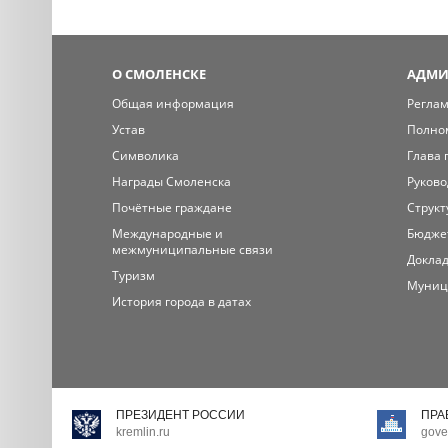
О СМОЛЕНСКЕ
АДМИ
Общая информация
Регла
Устав
Полно
Символика
Глава 
Награды Смоленска
Руково
Почётные граждане
Структ
Международные и
Бюдже
межмуниципальные связи
Доклад
Туризм
Муниц
История города в датах
ПРЕЗИДЕНТ РОССИИ
ПРА
kremlin.ru
gove