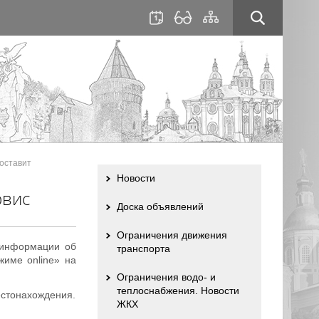
для
сайта
слабовидящих
оставит
Новости
рвис
Доска объявлений
Ограничения движения
 информации об
транспорта
име online» на
Ограничения водо- и
теплоснабжения. Новости
стонахождения.
ЖКХ