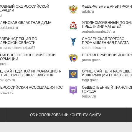
ХОВНЫЙ СУД РОССИЙСКОЙ
ФЕДЕРАЛЬНЫЕ АРБИТРАЖН
ЕРАЦИИ
arbitr.ru
ru
ЛЕНСКАЯ ОБЛАСТНАЯ ДУМА
УПОЛНОМОЧЕННЫЙ ПО ЗАЩ
ПРЕДПРИНИМАТЕЛЕЙ
oblduma.ru
ombudsmanbiz67.ru
АВТОИНСПЕКЦИЯ ПО
СМОЛЕНСКАЯ ТОРГОВО-
ЛЕНСКОЙ ОБЛАСТИ
ПРОМЫШЛЕННАЯ ПАЛАТА
втоинспекция.рф/r/67
smolenskcci.ru
ТАЛ ВНЕШНЕЭКОНОМИЧЕСКОЙ
ПОРТАЛ ПРАВОВОЙ ИНФОР
ОРМАЦИИ
pravo.gov.ru
gov.ru
Ц. САЙТ ЕДИНОЙ ИНФОРМАЦИОН-
ОФИЦ. САЙТ ДЛЯ РАЗМЕЩЕ
 СИСТЕМЫ В СФЕРЕ ЗАКУПОК
ИНФОРМАЦИИ О ПРОВЕДЕН
pki.gov.ru
torgi.gov.ru
ЕРОССИЙСКАЯ АССОЦИАЦИЯ ТОС
ОБЩЕСТВЕННЫЙ ТРАНСПОР
ГОРОДА
oatos.ru
bus67.ru
ОБ ИСПОЛЬЗОВАНИИ КОНТЕНТА САЙТА