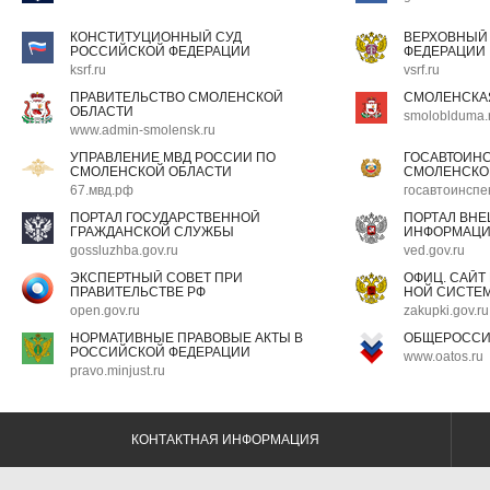
КОНСТИТУЦИОННЫЙ СУД
ВЕРХОВНЫЙ
РОССИЙСКОЙ ФЕДЕРАЦИИ
ФЕДЕРАЦИИ
ksrf.ru
vsrf.ru
ПРАВИТЕЛЬСТВО СМОЛЕНСКОЙ
СМОЛЕНСКА
ОБЛАСТИ
smoloblduma.
www.admin-smolensk.ru
УПРАВЛЕНИЕ МВД РОССИИ ПО
ГОСАВТОИН
СМОЛЕНСКОЙ ОБЛАСТИ
СМОЛЕНСКО
67.мвд.рф
госавтоинспе
ПОРТАЛ ГОСУДАРСТВЕННОЙ
ПОРТАЛ ВН
ГРАЖДАНСКОЙ СЛУЖБЫ
ИНФОРМАЦ
gossluzhba.gov.ru
ved.gov.ru
ЭКСПЕРТНЫЙ СОВЕТ ПРИ
ОФИЦ. САЙТ
ПРАВИТЕЛЬСТВЕ РФ
НОЙ СИСТЕМ
open.gov.ru
zakupki.gov.ru
НОРМАТИВНЫЕ ПРАВОВЫЕ АКТЫ В
ОБЩЕРОССИ
РОССИЙСКОЙ ФЕДЕРАЦИИ
www.oatos.ru
pravo.minjust.ru
КОНТАКТНАЯ ИНФОРМАЦИЯ