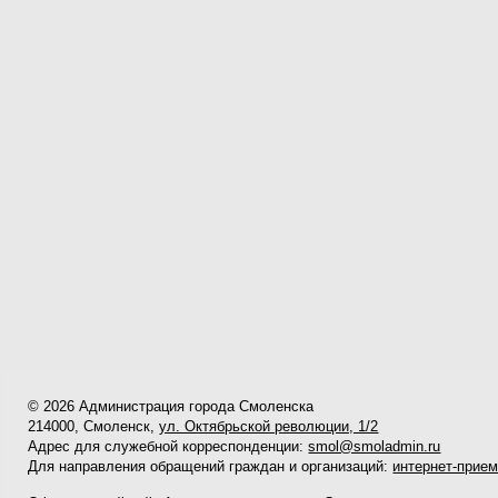
© 2026 Администрация города Смоленска
214000, Смоленск,
ул. Октябрьской революции, 1/2
Адрес для служебной корреспонденции:
smol@smoladmin.ru
Для направления обращений граждан и организаций:
интернет-прие