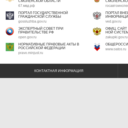
СМОЛЕНСКОЙ ОБЛАСТИ
СМОЛЕНСКО
67.мвд.рф
госавтоинспе
ПОРТАЛ ГОСУДАРСТВЕННОЙ
ПОРТАЛ ВН
ГРАЖДАНСКОЙ СЛУЖБЫ
ИНФОРМАЦ
gossluzhba.gov.ru
ved.gov.ru
ЭКСПЕРТНЫЙ СОВЕТ ПРИ
ОФИЦ. САЙТ
ПРАВИТЕЛЬСТВЕ РФ
НОЙ СИСТЕМ
open.gov.ru
zakupki.gov.ru
НОРМАТИВНЫЕ ПРАВОВЫЕ АКТЫ В
ОБЩЕРОССИ
РОССИЙСКОЙ ФЕДЕРАЦИИ
www.oatos.ru
pravo.minjust.ru
КОНТАКТНАЯ ИНФОРМАЦИЯ