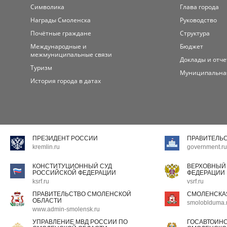
Символика
Глава города
Награды Смоленска
Руководство
Почётные граждане
Структура
Международные и
Бюджет
межмуниципальные связи
Доклады и отч
Туризм
Муниципальна
История города в датах
ПРЕЗИДЕНТ РОССИИ
ПРАВИТЕЛЬ
kremlin.ru
government.ru
КОНСТИТУЦИОННЫЙ СУД
ВЕРХОВНЫЙ
РОССИЙСКОЙ ФЕДЕРАЦИИ
ФЕДЕРАЦИИ
ksrf.ru
vsrf.ru
ПРАВИТЕЛЬСТВО СМОЛЕНСКОЙ
СМОЛЕНСКА
ОБЛАСТИ
smoloblduma.
www.admin-smolensk.ru
УПРАВЛЕНИЕ МВД РОССИИ ПО
ГОСАВТОИН