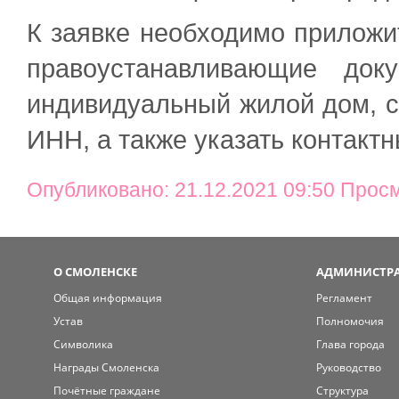
К заявке необходимо приложи
правоустанавливающие док
индивидуальный жилой дом, с
ИНН, а также указать контакт
Опубликовано: 21.12.2021 09:50 Прос
О СМОЛЕНСКЕ
АДМИНИСТРА
Общая информация
Регламент
Устав
Полномочия
Символика
Глава города
Награды Смоленска
Руководство
Почётные граждане
Структура