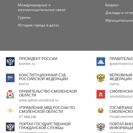
Международные и
Бюджет
межмуниципальные связи
Доклады и отч
Туризм
Муниципальна
История города в датах
ПРЕЗИДЕНТ РОССИИ
ПРАВИТЕЛЬ
kremlin.ru
government.ru
КОНСТИТУЦИОННЫЙ СУД
ВЕРХОВНЫЙ
РОССИЙСКОЙ ФЕДЕРАЦИИ
ФЕДЕРАЦИИ
ksrf.ru
vsrf.ru
ПРАВИТЕЛЬСТВО СМОЛЕНСКОЙ
СМОЛЕНСКА
ОБЛАСТИ
smoloblduma.
www.admin-smolensk.ru
УПРАВЛЕНИЕ МВД РОССИИ ПО
ГОСАВТОИН
СМОЛЕНСКОЙ ОБЛАСТИ
СМОЛЕНСКО
67.мвд.рф
госавтоинспе
ПОРТАЛ ГОСУДАРСТВЕННОЙ
ПОРТАЛ ВН
ГРАЖДАНСКОЙ СЛУЖБЫ
ИНФОРМАЦ