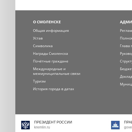
О СМОЛЕНСКЕ
АДМИ
Общая информация
Регла
Устав
Полно
Символика
Глава 
Награды Смоленска
Руково
Почётные граждане
Структ
Международные и
Бюдже
межмуниципальные связи
Доклад
Туризм
Муниц
История города в датах
ПРЕЗИДЕНТ РОССИИ
ПРА
kremlin.ru
gove