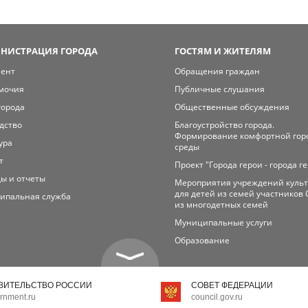
НИСТРАЦИЯ ГОРОДА
ГОСТЯМ И ЖИТЕЛЯМ
мент
Обращения граждан
мочия
Публичные слушания
города
Общественные обсуждения
дство
Благоустройство города.
Формирование комфортной гор
ура
среды
т
Проект "Города герои - города г
ы и отчеты
Мероприятия учреждений куль
для детей из семей участников 
ипальная служба
из многодетных семей
Муниципальные услуги
Образование
ВИТЕЛЬСТВО РОССИИ
СОВЕТ ФЕДЕРАЦИИ
rnment.ru
council.gov.ru