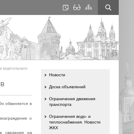
для
сайта
слабовидящих
е водительского
Новости
 в
Доска объявлений
Ограничения движения
Он обвиняется в
транспорта
Ограничения водо- и
знаграждение о
теплоснабжения. Новости
ЖКХ
е сведения на