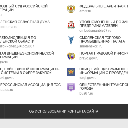
ХОВНЫЙ СУД РОССИЙСКОЙ
ФЕДЕРАЛЬНЫЕ АРБИТРАЖН
ЕРАЦИИ
arbitr.ru
ru
ЛЕНСКАЯ ОБЛАСТНАЯ ДУМА
УПОЛНОМОЧЕННЫЙ ПО ЗАЩ
ПРЕДПРИНИМАТЕЛЕЙ
oblduma.ru
ombudsmanbiz67.ru
АВТОИНСПЕКЦИЯ ПО
СМОЛЕНСКАЯ ТОРГОВО-
ЛЕНСКОЙ ОБЛАСТИ
ПРОМЫШЛЕННАЯ ПАЛАТА
втоинспекция.рф/r/67
smolenskcci.ru
ТАЛ ВНЕШНЕЭКОНОМИЧЕСКОЙ
ПОРТАЛ ПРАВОВОЙ ИНФОР
ОРМАЦИИ
pravo.gov.ru
gov.ru
Ц. САЙТ ЕДИНОЙ ИНФОРМАЦИОН-
ОФИЦ. САЙТ ДЛЯ РАЗМЕЩЕ
 СИСТЕМЫ В СФЕРЕ ЗАКУПОК
ИНФОРМАЦИИ О ПРОВЕДЕН
pki.gov.ru
torgi.gov.ru
ЕРОССИЙСКАЯ АССОЦИАЦИЯ ТОС
ОБЩЕСТВЕННЫЙ ТРАНСПОР
ГОРОДА
oatos.ru
bus67.ru
ОБ ИСПОЛЬЗОВАНИИ КОНТЕНТА САЙТА