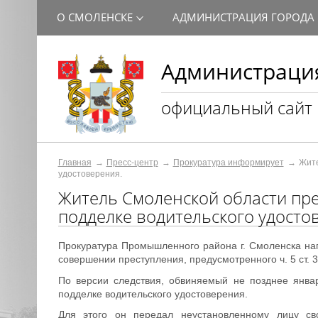
О СМОЛЕНСКЕ
АДМИНИСТРАЦИЯ ГОРОДА
Администрация
официальный сайт
Главная
Пресс-центр
Прокуратура информирует
Жите
удостоверения.
Житель Смоленской области пре
подделке водительского удосто
Прокуратура Промышленного района г. Смоленска нап
совершении преступления, предусмотренного ч. 5 ст. 3
По версии следствия, обвиняемый не позднее янва
подделке водительского удостоверения.
Для этого он передал неустановленному лицу с