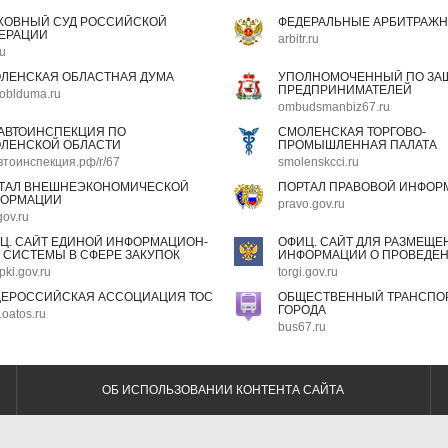
ХОВНЫЙ СУД РОССИЙСКОЙ
ФЕДЕРАЛЬНЫЕ АРБИТРАЖН
ЕРАЦИИ
arbitr.ru
ru
ЛЕНСКАЯ ОБЛАСТНАЯ ДУМА
УПОЛНОМОЧЕННЫЙ ПО ЗАЩ
ПРЕДПРИНИМАТЕЛЕЙ
oblduma.ru
ombudsmanbiz67.ru
АВТОИНСПЕКЦИЯ ПО
СМОЛЕНСКАЯ ТОРГОВО-
ЛЕНСКОЙ ОБЛАСТИ
ПРОМЫШЛЕННАЯ ПАЛАТА
втоинспекция.рф/r/67
smolenskcci.ru
ТАЛ ВНЕШНЕЭКОНОМИЧЕСКОЙ
ПОРТАЛ ПРАВОВОЙ ИНФОР
ОРМАЦИИ
pravo.gov.ru
gov.ru
Ц. САЙТ ЕДИНОЙ ИНФОРМАЦИОН-
ОФИЦ. САЙТ ДЛЯ РАЗМЕЩЕ
 СИСТЕМЫ В СФЕРЕ ЗАКУПОК
ИНФОРМАЦИИ О ПРОВЕДЕН
pki.gov.ru
torgi.gov.ru
ЕРОССИЙСКАЯ АССОЦИАЦИЯ ТОС
ОБЩЕСТВЕННЫЙ ТРАНСПОР
ГОРОДА
oatos.ru
bus67.ru
ОБ ИСПОЛЬЗОВАНИИ КОНТЕНТА САЙТА