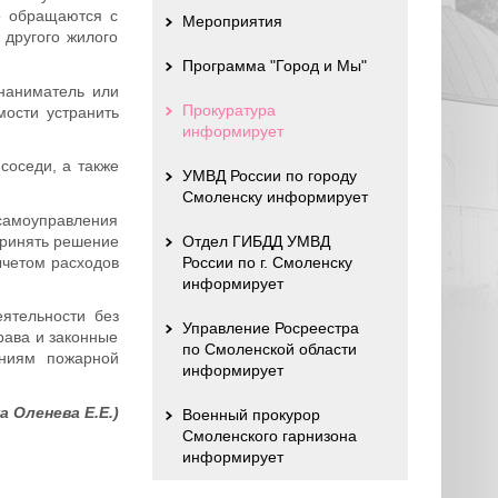
о обращаются с
Мероприятия
другого жилого
Программа "Город и Мы"
 наниматель или
Прокуратура
ости устранить
информирует
соседи, а также
УМВД России по городу
Смоленску информирует
 самоуправления
принять решение
Отдел ГИБДД УМВД
ычетом расходов
России по г. Смоленску
информирует
ятельности без
Управление Росреестра
рава и законные
по Смоленской области
аниям пожарной
информирует
 Оленева Е.Е.)
Военный прокурор
Смоленского гарнизона
информирует