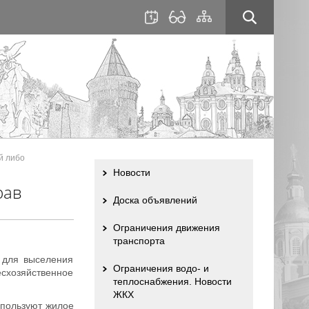
для
сайта
слабовидящих
й либо
Новости
рав
Доска объявлений
Ограничения движения
транспорта
 для выселения
Ограничения водо- и
схозяйственное
теплоснабжения. Новости
ЖКХ
спользуют жилое