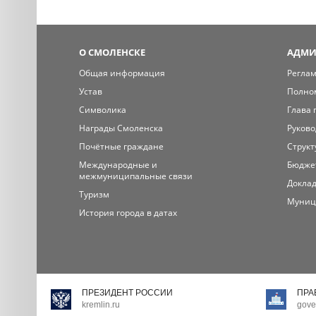
О СМОЛЕНСКЕ
АДМИ
Общая информация
Регла
Устав
Полно
Символика
Глава 
Награды Смоленска
Руково
Почётные граждане
Структ
Международные и
Бюдже
межмуниципальные связи
Доклад
Туризм
Муниц
История города в датах
ПРЕЗИДЕНТ РОССИИ
ПРА
kremlin.ru
gove