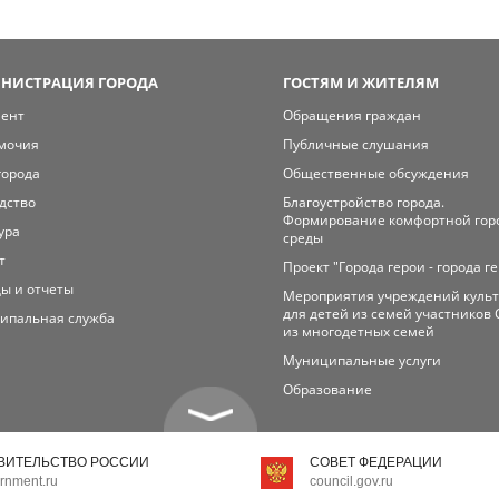
НИСТРАЦИЯ ГОРОДА
ГОСТЯМ И ЖИТЕЛЯМ
мент
Обращения граждан
мочия
Публичные слушания
города
Общественные обсуждения
дство
Благоустройство города.
Формирование комфортной гор
ура
среды
т
Проект "Города герои - города г
ы и отчеты
Мероприятия учреждений куль
для детей из семей участников 
ипальная служба
из многодетных семей
Муниципальные услуги
Образование
ВИТЕЛЬСТВО РОССИИ
СОВЕТ ФЕДЕРАЦИИ
rnment.ru
council.gov.ru