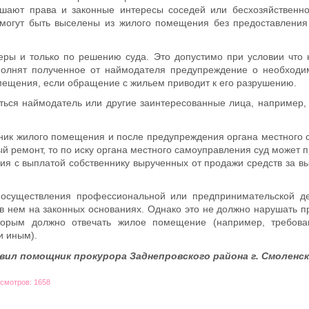
ушают права и законные интересы соседей или бесхозяйственн
могут быть выселены из жилого помещения без предоставления 
меры и только по решению суда. Это допустимо при условии что
олнят полученное от наймодателя предупреждение о необходим
мещения, если обращение с жильем приводит к его разрушению.
ться наймодатель или другие заинтересованные лица, например, 
ник жилого помещения и после предупреждения органа местного
й ремонт, то по иску органа местного самоуправления суд может 
ия с выплатой собственнику вырученных от продажи средств за в
 осуществления профессиональной или предпринимательской де
 нем на законных основаниях. Однако это не должно нарушать п
оторым должно отвечать жилое помещение (например, требов
и иным).
ил помощник прокурора Заднепровского района г. Смоленска
осмотров: 1658