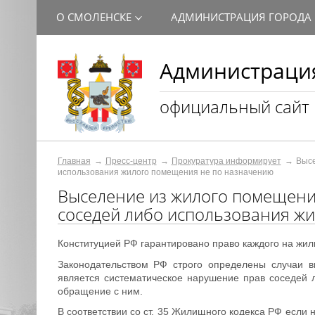
О СМОЛЕНСКЕ
АДМИНИСТРАЦИЯ ГОРОДА
Администрация
официальный сайт
Главная
Пресс-центр
Прокуратура информирует
Высе
использования жилого помещения не по назначению
Выселение из жилого помещения
соседей либо использования ж
Конституцией РФ гарантировано право каждого на жи
Законодательством РФ строго определены случаи 
является систематическое нарушение прав соседей 
обращение с ним.
В соответствии со ст. 35 Жилищного кодекса РФ если