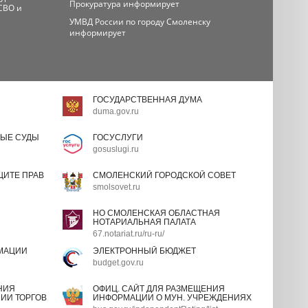
Прокуратура информирует
СВО и
УМВД России по городу Смоленску
информирует
ГОСУДАРСТВЕННАЯ ДУМА
duma.gov.ru
ЫЕ СУДЫ
ГОСУСЛУГИ
gosuslugi.ru
ИТЕ ПРАВ
СМОЛЕНСКИЙ ГОРОДСКОЙ СОВЕТ
smolsovet.ru
НО СМОЛЕНСКАЯ ОБЛАСТНАЯ
НОТАРИАЛЬНАЯ ПАЛАТА
67.notariat.ru/ru-ru/
МАЦИИ
ЭЛЕКТРОННЫЙ БЮДЖЕТ
budget.gov.ru
НИЯ
ОФИЦ. САЙТ ДЛЯ РАЗМЕЩЕНИЯ
ИИ ТОРГОВ
ИНФОРМАЦИИ О МУН. УЧРЕЖДЕНИЯХ