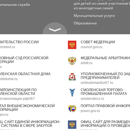
для детей из семей участников 
ипальная служба
из многодетных семей
Муниципальные услуги
Образование
ВИТЕЛЬСТВО РОССИИ
СОВЕТ ФЕДЕРАЦИИ
rnment.ru
council.gov.ru
ХОВНЫЙ СУД РОССИЙСКОЙ
ФЕДЕРАЛЬНЫЕ АРБИТРАЖН
ЕРАЦИИ
arbitr.ru
ru
ЛЕНСКАЯ ОБЛАСТНАЯ ДУМА
УПОЛНОМОЧЕННЫЙ ПО ЗАЩ
ПРЕДПРИНИМАТЕЛЕЙ
oblduma.ru
ombudsmanbiz67.ru
АВТОИНСПЕКЦИЯ ПО
СМОЛЕНСКАЯ ТОРГОВО-
ЛЕНСКОЙ ОБЛАСТИ
ПРОМЫШЛЕННАЯ ПАЛАТА
втоинспекция.рф/r/67
smolenskcci.ru
ТАЛ ВНЕШНЕЭКОНОМИЧЕСКОЙ
ПОРТАЛ ПРАВОВОЙ ИНФОР
ОРМАЦИИ
pravo.gov.ru
gov.ru
Ц. САЙТ ЕДИНОЙ ИНФОРМАЦИОН-
ОФИЦ. САЙТ ДЛЯ РАЗМЕЩЕ
 СИСТЕМЫ В СФЕРЕ ЗАКУПОК
ИНФОРМАЦИИ О ПРОВЕДЕН