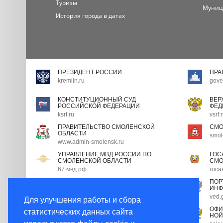
Туризм
Муниц
История города в датах
ПРЕЗИДЕНТ РОССИИ
ПРА
kremlin.ru
gove
КОНСТИТУЦИОННЫЙ СУД
ВЕР
РОССИЙСКОЙ ФЕДЕРАЦИИ
ФЕД
ksrf.ru
vsrf.
ПРАВИТЕЛЬСТВО СМОЛЕНСКОЙ
СМО
ОБЛАСТИ
smol
www.admin-smolensk.ru
УПРАВЛЕНИЕ МВД РОССИИ ПО
ГОС
СМОЛЕНСКОЙ ОБЛАСТИ
СМО
67.мвд.рф
госа
ПОРТАЛ ГОСУДАРСТВЕННОЙ
ПОР
ГРАЖДАНСКОЙ СЛУЖБЫ
ИНФ
gossluzhba.gov.ru
ved.
Для улучшения работы и сбора
ЭКСПЕРТНЫЙ СОВЕТ ПРИ
ОФИ
статистических данных сайта
ПРАВИТЕЛЬСТВЕ РФ
НОЙ