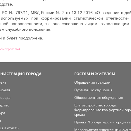
одстве.
ы РФ № 797/11, МВД России № 2 от 13.12.2016 «О введении в де
, используемых при формировании статистической отчетности»
нной направленности, т.к. оно совершено лицом, выполняющим 
ем служебного положения.
й и будет продолжена.
осмотров: 924
НИСТРАЦИЯ ГОРОДА
ГОСТЯМ И ЖИТЕЛЯМ
мент
Обращения граждан
мочия
Публичные слушания
города
Общественные обсуждения
дство
Благоустройство города.
Формирование комфортной гор
ура
среды
т
Проект "Города герои - города г
ы и отчеты
Мероприятия учреждений куль