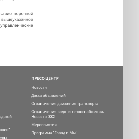
йствие перечней
 вышеуказанное
управленческие
ПРЕСС-ЦЕНТР
Новости
Доска объявлений
Ограничения движения транспорта
Ограничения водо- и теплоснабжения.
одской
Новости ЖКХ
Мероприятия
ероев"
Программа "Город и Мы"
туры