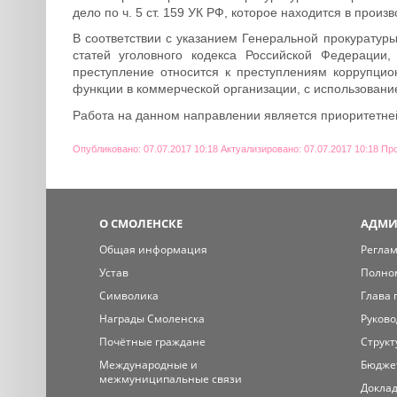
дело по ч. 5 ст. 159 УК РФ, которое находится в произв
В соответствии с указанием Генеральной прокуратур
статей уголовного кодекса Российской Федерации
преступление относится к преступлениям коррупцио
функции в коммерческой организации, с использовани
Работа на данном направлении является приоритетне
Опубликовано: 07.07.2017 10:18 Актуализировано: 07.07.2017 10:18 Пр
О СМОЛЕНСКЕ
АДМИ
Общая информация
Регла
Устав
Полно
Символика
Глава 
Награды Смоленска
Руково
Почётные граждане
Структ
Международные и
Бюдже
межмуниципальные связи
Доклад