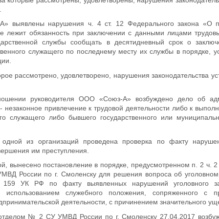
.
А» выявлены нарушения ч. 4 ст. 12 Федерального закона «О п
еле лежит обязанность при заключении с данными лицами трудов
дарственной службы сообщать в десятидневный срок о заключ
твенного служащего по последнему месту их службы в порядке, 
ии.
орое рассмотрено, удовлетворено, нарушения законодательства ус
ношении руководителя ООО «Союз-А» возбуждено дело об ад
- незаконное привлечение к трудовой деятельности либо к выпол
ого служащего либо бывшего государственного или муниципальн
 одной из организаций проведена проверка по факту наруше
овершения им преступления.
, вынесено постановление в порядке, предусмотренном п. 2 ч. 2 
МВД России по г. Смоленску для решения вопроса об уголовном
т. 159 УК РФ по факту выявленных нарушений уголовного за
с использованием служебного положения, сопряженного с п
дпринимательской деятельности, с причинением значительного ущ
тделом № 2 СУ УМВД России по г. Смоленску 27.04.2017 возбуж