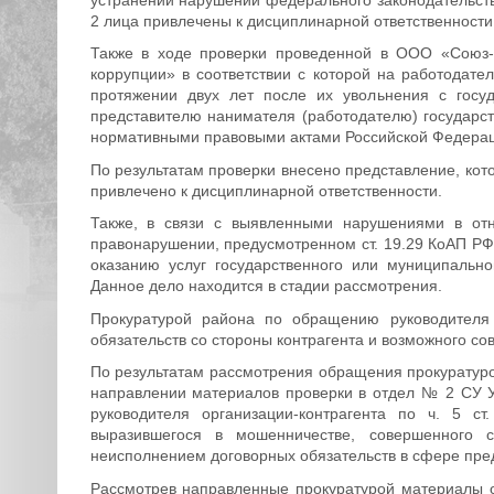
2 лица привлечены к дисциплинарной ответственности
Также в ходе проверки проведенной в ООО «Союз-
коррупции» в соответствии с которой на работодат
протяжении двух лет после их увольнения с госу
представителю нанимателя (работодателю) государс
нормативными правовыми актами Российской Федерац
По результатам проверки внесено представление, кот
привлечено к дисциплинарной ответственности.
Также, в связи с выявленными нарушениями в от
правонарушении, предусмотренном ст. 19.29 КоАП РФ
оказанию услуг государственного или муниципальн
Данное дело находится в стадии рассмотрения.
Прокуратурой района по обращению руководителя
обязательств со стороны контрагента и возможного с
По результатам рассмотрения обращения прокуратурой
направлении материалов проверки в отдел № 2 СУ У
руководителя организации-контрагента по ч. 5 с
выразившегося в мошенничестве, совершенного 
неисполнением договорных обязательств в сфере пре
Рассмотрев направленные прокуратурой материалы о