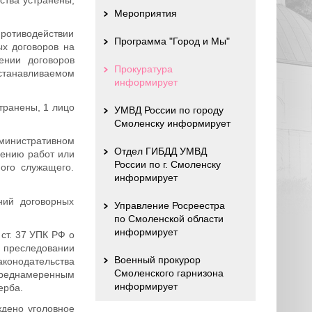
Мероприятия
ротиводействии
Программа "Город и Мы"
ых договоров на
ении договоров
Прокуратура
устанавливаемом
информирует
транены, 1 лицо
УМВД России по городу
Смоленску информирует
министративном
Отдел ГИБДД УМВД
нению работ или
России по г. Смоленску
ого служащего.
информирует
ний договорных
Управление Росреестра
по Смоленской области
информирует
ст. 37 УПК РФ о
 преследовании
Военный прокурор
конодательства
Смоленского гарнизона
реднамеренным
информирует
ерба.
дено уголовное