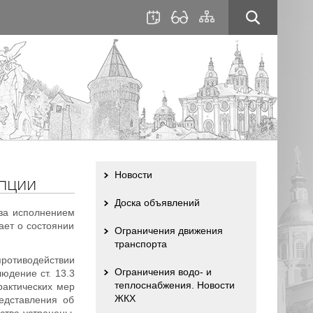
для
сайта
слабовидящих
Новости
упции
Доска объявлений
 за исполнением
ает о состоянии
Ограничения движения
транспорта
противодействии
Ограничения водо- и
юдение ст. 13.3
теплоснабжения. Новости
рактических мер
ЖКХ
едставления об
ства устранены,