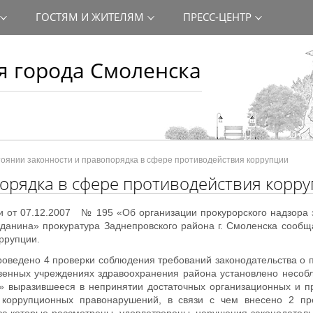
ГОСТЯМ И ЖИТЕЛЯМ
ПРЕСС-ЦЕНТР
 города Смоленска
оянии законности и правопорядка в сфере противодействия коррупции
орядка в сфере противодействия корр
сии от 07.12.2007 № 195 «Об организации прокурорского надзора
жданина» прокуратура Заднепровского района г. Смоленска сообщ
ррупции.
роведено 4 проверки соблюдения требований законодательства о 
твенных учреждениях здравоохранения района установлено несобл
» выразившееся в непринятии достаточных организационных и п
коррупционных правонарушений, в связи с чем внесено 2 пр
а которые рассмотрены, удовлетворены, нарушения законодатель