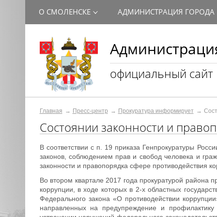
О СМОЛЕНСКЕ
АДМИНИСТРАЦИЯ ГОРОДА
Администрация
официальный сайт
Главная
Пресс-центр
Прокуратура информирует
Сост
Состоянии законности и правоп
В соответствии с п. 19 приказа Генпрокуратуры Рос
законов, соблюдением прав и свобод человека и гра
законности и правопорядка сфере противодействия ко
Во втором квартале 2017 года прокуратурой района п
коррупции, в ходе которых в 2-х областных государс
Федерального закона «О противодействии коррупции
направленных на предупреждение и профилактику 
устранении нарушений федерального законодательств