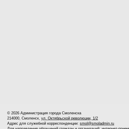
© 2026 Администрация города Смоленска
214000, Смоленск,
ул. Октябрьской революции, 1/2
Адрес для служебной корреспонденции:
smol@smoladmin.ru
Для направления обращений граждан и организаций:
интернет-прие