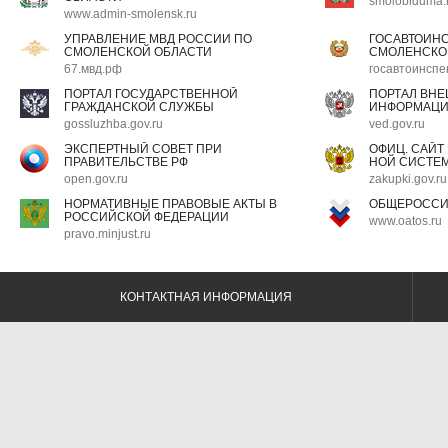
smoloblduma.
www.admin-smolensk.ru
УПРАВЛЕНИЕ МВД РОССИИ ПО
ГОСАВТОИН
СМОЛЕНСКОЙ ОБЛАСТИ
СМОЛЕНСКО
67.мвд.рф
госавтоинспе
ПОРТАЛ ГОСУДАРСТВЕННОЙ
ПОРТАЛ ВН
ГРАЖДАНСКОЙ СЛУЖБЫ
ИНФОРМАЦ
gossluzhba.gov.ru
ved.gov.ru
ЭКСПЕРТНЫЙ СОВЕТ ПРИ
ОФИЦ. САЙТ
ПРАВИТЕЛЬСТВЕ РФ
НОЙ СИСТЕМ
open.gov.ru
zakupki.gov.ru
НОРМАТИВНЫЕ ПРАВОВЫЕ АКТЫ В
ОБЩЕРОССИ
РОССИЙСКОЙ ФЕДЕРАЦИИ
www.oatos.ru
pravo.minjust.ru
КОНТАКТНАЯ ИНФОРМАЦИЯ