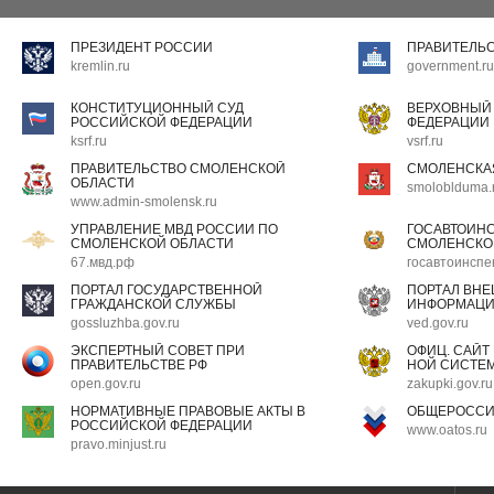
ПРЕЗИДЕНТ РОССИИ
ПРАВИТЕЛЬ
kremlin.ru
government.ru
КОНСТИТУЦИОННЫЙ СУД
ВЕРХОВНЫЙ
РОССИЙСКОЙ ФЕДЕРАЦИИ
ФЕДЕРАЦИИ
ksrf.ru
vsrf.ru
ПРАВИТЕЛЬСТВО СМОЛЕНСКОЙ
СМОЛЕНСКА
ОБЛАСТИ
smoloblduma.
www.admin-smolensk.ru
УПРАВЛЕНИЕ МВД РОССИИ ПО
ГОСАВТОИН
СМОЛЕНСКОЙ ОБЛАСТИ
СМОЛЕНСКО
67.мвд.рф
госавтоинспе
ПОРТАЛ ГОСУДАРСТВЕННОЙ
ПОРТАЛ ВН
ГРАЖДАНСКОЙ СЛУЖБЫ
ИНФОРМАЦ
gossluzhba.gov.ru
ved.gov.ru
ЭКСПЕРТНЫЙ СОВЕТ ПРИ
ОФИЦ. САЙТ
ПРАВИТЕЛЬСТВЕ РФ
НОЙ СИСТЕМ
open.gov.ru
zakupki.gov.ru
НОРМАТИВНЫЕ ПРАВОВЫЕ АКТЫ В
ОБЩЕРОССИ
РОССИЙСКОЙ ФЕДЕРАЦИИ
www.oatos.ru
pravo.minjust.ru