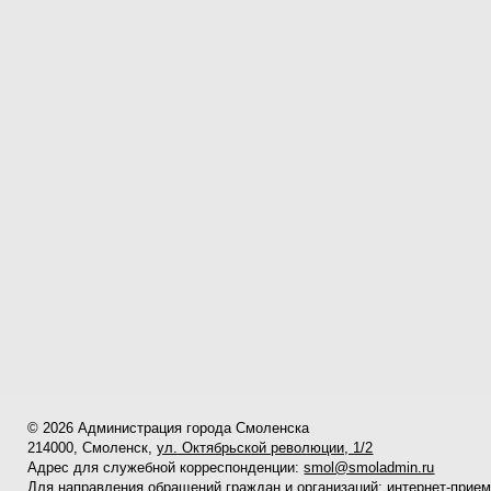
© 2026 Администрация города Смоленска
214000, Смоленск,
ул. Октябрьской революции, 1/2
Адрес для служебной корреспонденции:
smol@smoladmin.ru
Для направления обращений граждан и организаций:
интернет-прие