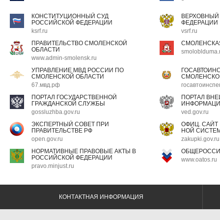
КОНСТИТУЦИОННЫЙ СУД
ВЕРХОВНЫЙ
РОССИЙСКОЙ ФЕДЕРАЦИИ
ФЕДЕРАЦИИ
ksrf.ru
vsrf.ru
ПРАВИТЕЛЬСТВО СМОЛЕНСКОЙ
СМОЛЕНСКА
ОБЛАСТИ
smoloblduma.
www.admin-smolensk.ru
УПРАВЛЕНИЕ МВД РОССИИ ПО
ГОСАВТОИН
СМОЛЕНСКОЙ ОБЛАСТИ
СМОЛЕНСКО
67.мвд.рф
госавтоинспе
ПОРТАЛ ГОСУДАРСТВЕННОЙ
ПОРТАЛ ВН
ГРАЖДАНСКОЙ СЛУЖБЫ
ИНФОРМАЦ
gossluzhba.gov.ru
ved.gov.ru
ЭКСПЕРТНЫЙ СОВЕТ ПРИ
ОФИЦ. САЙТ
ПРАВИТЕЛЬСТВЕ РФ
НОЙ СИСТЕМ
open.gov.ru
zakupki.gov.ru
НОРМАТИВНЫЕ ПРАВОВЫЕ АКТЫ В
ОБЩЕРОССИ
РОССИЙСКОЙ ФЕДЕРАЦИИ
www.oatos.ru
pravo.minjust.ru
КОНТАКТНАЯ ИНФОРМАЦИЯ