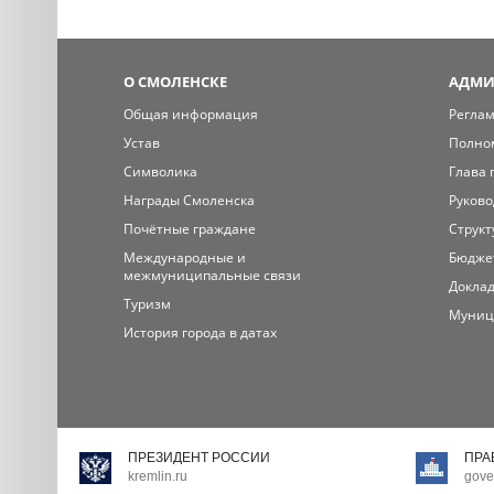
О СМОЛЕНСКЕ
АДМИ
Общая информация
Регла
Устав
Полно
Символика
Глава 
Награды Смоленска
Руково
Почётные граждане
Структ
Международные и
Бюдже
межмуниципальные связи
Доклад
Туризм
Муниц
История города в датах
ПРЕЗИДЕНТ РОССИИ
ПРА
kremlin.ru
gove