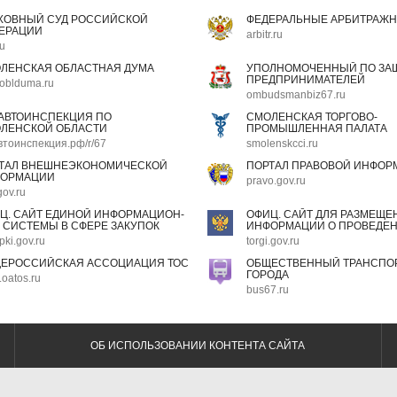
ХОВНЫЙ СУД РОССИЙСКОЙ
ФЕДЕРАЛЬНЫЕ АРБИТРАЖН
ЕРАЦИИ
arbitr.ru
ru
ЛЕНСКАЯ ОБЛАСТНАЯ ДУМА
УПОЛНОМОЧЕННЫЙ ПО ЗАЩ
ПРЕДПРИНИМАТЕЛЕЙ
oblduma.ru
ombudsmanbiz67.ru
АВТОИНСПЕКЦИЯ ПО
СМОЛЕНСКАЯ ТОРГОВО-
ЛЕНСКОЙ ОБЛАСТИ
ПРОМЫШЛЕННАЯ ПАЛАТА
втоинспекция.рф/r/67
smolenskcci.ru
ТАЛ ВНЕШНЕЭКОНОМИЧЕСКОЙ
ПОРТАЛ ПРАВОВОЙ ИНФОР
ОРМАЦИИ
pravo.gov.ru
gov.ru
Ц. САЙТ ЕДИНОЙ ИНФОРМАЦИОН-
ОФИЦ. САЙТ ДЛЯ РАЗМЕЩЕ
 СИСТЕМЫ В СФЕРЕ ЗАКУПОК
ИНФОРМАЦИИ О ПРОВЕДЕН
pki.gov.ru
torgi.gov.ru
ЕРОССИЙСКАЯ АССОЦИАЦИЯ ТОС
ОБЩЕСТВЕННЫЙ ТРАНСПОР
ГОРОДА
oatos.ru
bus67.ru
ОБ ИСПОЛЬЗОВАНИИ КОНТЕНТА САЙТА