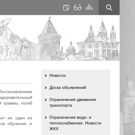
для
сайта
слабовидящих
Новости
Доска объявлений
Постановлением
здоровительный
Ограничения движения
й травмы, погиб
транспорта
Ограничения водо- и
ает ее один из
теплоснабжения. Новости
ла обучения, и
ЖКХ