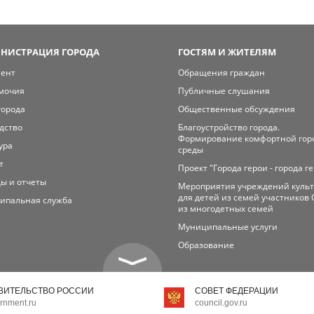
НИСТРАЦИЯ ГОРОДА
ГОСТЯМ И ЖИТЕЛЯМ
мент
Обращения граждан
мочия
Публичные слушания
города
Общественные обсуждения
дство
Благоустройство города.
Формирование комфортной гор
ура
среды
т
Проект "Города герои - города г
ы и отчеты
Мероприятия учреждений куль
для детей из семей участников 
ипальная служба
из многодетных семей
Муниципальные услуги
Образование
ВИТЕЛЬСТВО РОССИИ
СОВЕТ ФЕДЕРАЦИИ
rnment.ru
council.gov.ru