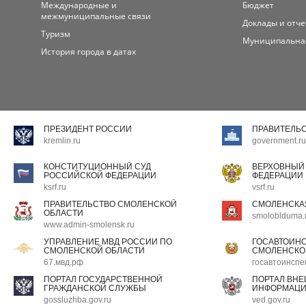
Международные и
Бюджет
межмуниципальные связи
Доклады и отч
Туризм
Муниципальна
История города в датах
ПРЕЗИДЕНТ РОССИИ
ПРАВИТЕЛЬ
kremlin.ru
government.ru
КОНСТИТУЦИОННЫЙ СУД
ВЕРХОВНЫЙ
РОССИЙСКОЙ ФЕДЕРАЦИИ
ФЕДЕРАЦИИ
ksrf.ru
vsrf.ru
ПРАВИТЕЛЬСТВО СМОЛЕНСКОЙ
СМОЛЕНСКА
ОБЛАСТИ
smoloblduma.
www.admin-smolensk.ru
УПРАВЛЕНИЕ МВД РОССИИ ПО
ГОСАВТОИН
СМОЛЕНСКОЙ ОБЛАСТИ
СМОЛЕНСКО
67.мвд.рф
госавтоинспе
ПОРТАЛ ГОСУДАРСТВЕННОЙ
ПОРТАЛ ВН
ГРАЖДАНСКОЙ СЛУЖБЫ
ИНФОРМАЦ
gossluzhba.gov.ru
ved.gov.ru