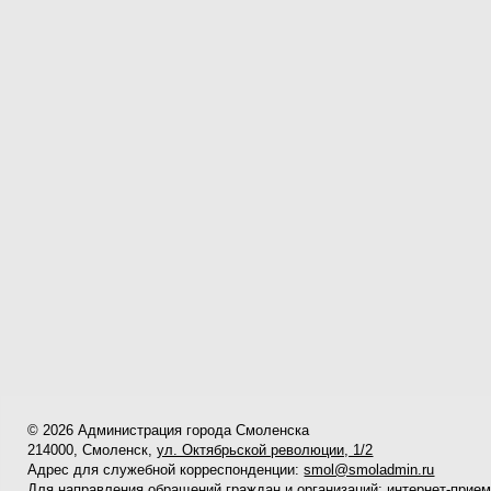
© 2026 Администрация города Смоленска
214000, Смоленск,
ул. Октябрьской революции, 1/2
Адрес для служебной корреспонденции:
smol@smoladmin.ru
Для направления обращений граждан и организаций:
интернет-прие