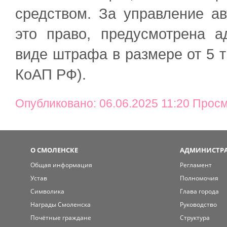
средством. За управление 
это право, предусмотрена а
виде штрафа в размере от 5 тыс
КоАП РФ).
Опубликовано: 06.06.2025 11:20 Просм
О СМОЛЕНСКЕ
АДМИНИСТРА
Общая информация
Регламент
Устав
Полномочия
Символика
Глава города
Награды Смоленска
Руководство
Почётные граждане
Структура