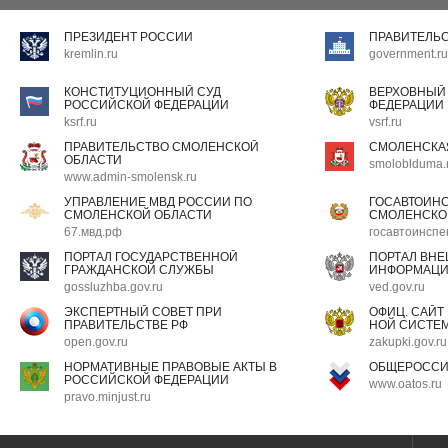
ПРЕЗИДЕНТ РОССИИ
ПРАВИТЕЛЬ
kremlin.ru
government.ru
КОНСТИТУЦИОННЫЙ СУД
ВЕРХОВНЫЙ
РОССИЙСКОЙ ФЕДЕРАЦИИ
ФЕДЕРАЦИИ
ksrf.ru
vsrf.ru
ПРАВИТЕЛЬСТВО СМОЛЕНСКОЙ
СМОЛЕНСКА
ОБЛАСТИ
smoloblduma.
www.admin-smolensk.ru
УПРАВЛЕНИЕ МВД РОССИИ ПО
ГОСАВТОИН
СМОЛЕНСКОЙ ОБЛАСТИ
СМОЛЕНСКО
67.мвд.рф
госавтоинспе
ПОРТАЛ ГОСУДАРСТВЕННОЙ
ПОРТАЛ ВН
ГРАЖДАНСКОЙ СЛУЖБЫ
ИНФОРМАЦ
gossluzhba.gov.ru
ved.gov.ru
ЭКСПЕРТНЫЙ СОВЕТ ПРИ
ОФИЦ. САЙТ
ПРАВИТЕЛЬСТВЕ РФ
НОЙ СИСТЕМ
open.gov.ru
zakupki.gov.ru
НОРМАТИВНЫЕ ПРАВОВЫЕ АКТЫ В
ОБЩЕРОССИ
РОССИЙСКОЙ ФЕДЕРАЦИИ
www.oatos.ru
pravo.minjust.ru