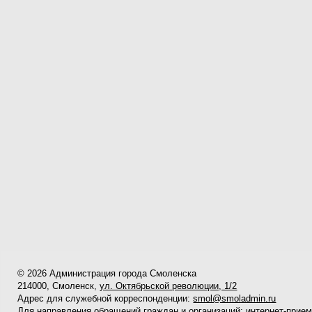
© 2026 Администрация города Смоленска
214000, Смоленск,
ул. Октябрьской революции, 1/2
Адрес для служебной корреспонденции:
smol@smoladmin.ru
Для направления обращений граждан и организаций:
интернет-прие