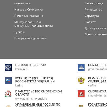
Символика
Глава города
Награды Смоленска
Руководство
Почётные граждане
Структура
Международные и
Бюджет
межмуниципальные связи
Доклады и отч
Туризм
Муниципальна
История города в датах
ПРЕЗИДЕНТ РОССИИ
ПРАВИТЕЛЬ
kremlin.ru
government.ru
КОНСТИТУЦИОННЫЙ СУД
ВЕРХОВНЫЙ
РОССИЙСКОЙ ФЕДЕРАЦИИ
ФЕДЕРАЦИИ
ksrf.ru
vsrf.ru
ПРАВИТЕЛЬСТВО СМОЛЕНСКОЙ
СМОЛЕНСКА
ОБЛАСТИ
smoloblduma.
www.admin-smolensk.ru
УПРАВЛЕНИЕ МВД РОССИИ ПО
ГОСАВТОИН