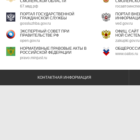
СМОЛЕНСКОЙ ОБЛАСТИ
СМОЛЕНСКО
67.мвд.рф
госавтоинспе
ПОРТАЛ ГОСУДАРСТВЕННОЙ
ПОРТАЛ ВН
ГРАЖДАНСКОЙ СЛУЖБЫ
ИНФОРМАЦ
gossluzhba.gov.ru
ved.gov.ru
ЭКСПЕРТНЫЙ СОВЕТ ПРИ
ОФИЦ. САЙТ
ПРАВИТЕЛЬСТВЕ РФ
НОЙ СИСТЕМ
open.gov.ru
zakupki.gov.ru
НОРМАТИВНЫЕ ПРАВОВЫЕ АКТЫ В
ОБЩЕРОССИ
РОССИЙСКОЙ ФЕДЕРАЦИИ
www.oatos.ru
pravo.minjust.ru
КОНТАКТНАЯ ИНФОРМАЦИЯ