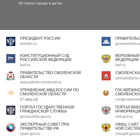
История города в датах
ПРЕЗИДЕНТ РОССИИ
ПРАВИТЕЛЬ
kremlin.ru
government.ru
КОНСТИТУЦИОННЫЙ СУД
ВЕРХОВНЫЙ
РОССИЙСКОЙ ФЕДЕРАЦИИ
ФЕДЕРАЦИИ
ksrf.ru
vsrf.ru
ПРАВИТЕЛЬСТВО СМОЛЕНСКОЙ
СМОЛЕНСКА
ОБЛАСТИ
smoloblduma.
www.admin-smolensk.ru
УПРАВЛЕНИЕ МВД РОССИИ ПО
ГОСАВТОИН
СМОЛЕНСКОЙ ОБЛАСТИ
СМОЛЕНСКО
67.мвд.рф
госавтоинспе
ПОРТАЛ ГОСУДАРСТВЕННОЙ
ПОРТАЛ ВН
ГРАЖДАНСКОЙ СЛУЖБЫ
ИНФОРМАЦ
gossluzhba.gov.ru
ved.gov.ru
ЭКСПЕРТНЫЙ СОВЕТ ПРИ
ОФИЦ. САЙТ
ПРАВИТЕЛЬСТВЕ РФ
НОЙ СИСТЕМ
open.gov.ru
zakupki.gov.ru