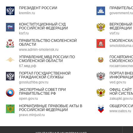
ПРЕЗИДЕНТ РОССИИ
ПРАВИТЕЛЬ
kremlin.ru
government.ru
КОНСТИТУЦИОННЫЙ СУД
ВЕРХОВНЫЙ
РОССИЙСКОЙ ФЕДЕРАЦИИ
ФЕДЕРАЦИИ
ksrf.ru
vsrf.ru
ПРАВИТЕЛЬСТВО СМОЛЕНСКОЙ
СМОЛЕНСКА
ОБЛАСТИ
smoloblduma.
www.admin-smolensk.ru
УПРАВЛЕНИЕ МВД РОССИИ ПО
ГОСАВТОИН
СМОЛЕНСКОЙ ОБЛАСТИ
СМОЛЕНСКО
67.мвд.рф
госавтоинспе
ПОРТАЛ ГОСУДАРСТВЕННОЙ
ПОРТАЛ ВН
ГРАЖДАНСКОЙ СЛУЖБЫ
ИНФОРМАЦ
gossluzhba.gov.ru
ved.gov.ru
ЭКСПЕРТНЫЙ СОВЕТ ПРИ
ОФИЦ. САЙТ
ПРАВИТЕЛЬСТВЕ РФ
НОЙ СИСТЕМ
open.gov.ru
zakupki.gov.ru
НОРМАТИВНЫЕ ПРАВОВЫЕ АКТЫ В
ОБЩЕРОССИ
РОССИЙСКОЙ ФЕДЕРАЦИИ
www.oatos.ru
pravo.minjust.ru