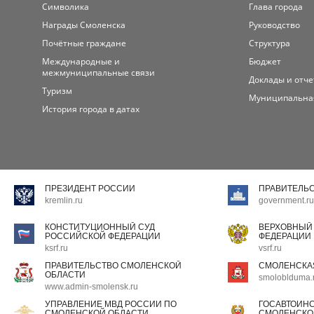
Символика
Глава города
Награды Смоленска
Руководство
Почётные граждане
Структура
Международные и
Бюджет
межмуниципальные связи
Доклады и отч
Туризм
Муниципальна
История города в датах
ПРЕЗИДЕНТ РОССИИ
ПРАВИТЕЛЬ
kremlin.ru
government.ru
КОНСТИТУЦИОННЫЙ СУД
ВЕРХОВНЫЙ
РОССИЙСКОЙ ФЕДЕРАЦИИ
ФЕДЕРАЦИИ
ksrf.ru
vsrf.ru
ПРАВИТЕЛЬСТВО СМОЛЕНСКОЙ
СМОЛЕНСКА
ОБЛАСТИ
smoloblduma.
www.admin-smolensk.ru
УПРАВЛЕНИЕ МВД РОССИИ ПО
ГОСАВТОИН
СМОЛЕНСКОЙ ОБЛАСТИ
СМОЛЕНСКО