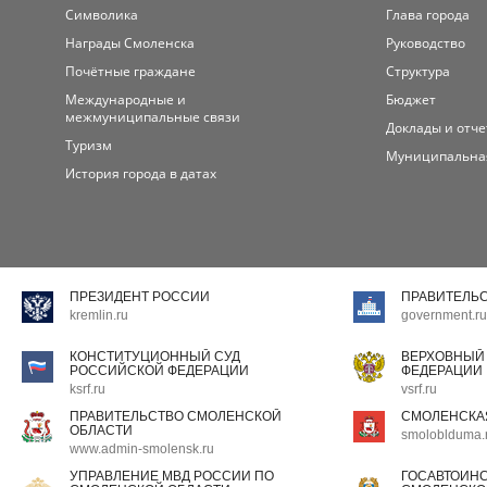
Символика
Глава города
Награды Смоленска
Руководство
Почётные граждане
Структура
Международные и
Бюджет
межмуниципальные связи
Доклады и отч
Туризм
Муниципальна
История города в датах
ПРЕЗИДЕНТ РОССИИ
ПРАВИТЕЛЬ
kremlin.ru
government.ru
КОНСТИТУЦИОННЫЙ СУД
ВЕРХОВНЫЙ
РОССИЙСКОЙ ФЕДЕРАЦИИ
ФЕДЕРАЦИИ
ksrf.ru
vsrf.ru
ПРАВИТЕЛЬСТВО СМОЛЕНСКОЙ
СМОЛЕНСКА
ОБЛАСТИ
smoloblduma.
www.admin-smolensk.ru
УПРАВЛЕНИЕ МВД РОССИИ ПО
ГОСАВТОИН