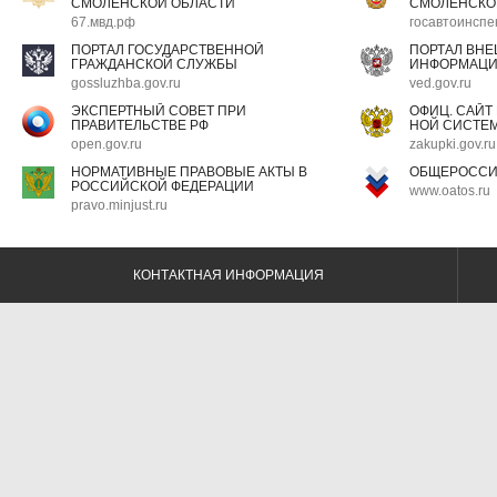
СМОЛЕНСКОЙ ОБЛАСТИ
СМОЛЕНСКО
67.мвд.рф
госавтоинспе
ПОРТАЛ ГОСУДАРСТВЕННОЙ
ПОРТАЛ ВН
ГРАЖДАНСКОЙ СЛУЖБЫ
ИНФОРМАЦ
gossluzhba.gov.ru
ved.gov.ru
ЭКСПЕРТНЫЙ СОВЕТ ПРИ
ОФИЦ. САЙТ
ПРАВИТЕЛЬСТВЕ РФ
НОЙ СИСТЕМ
open.gov.ru
zakupki.gov.ru
НОРМАТИВНЫЕ ПРАВОВЫЕ АКТЫ В
ОБЩЕРОССИ
РОССИЙСКОЙ ФЕДЕРАЦИИ
www.oatos.ru
pravo.minjust.ru
КОНТАКТНАЯ ИНФОРМАЦИЯ