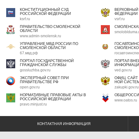
КОНСТИТУЦИОННЫЙ СУД
ВЕРХОВНЫЙ
РОССИЙСКОЙ ФЕДЕРАЦИИ
ФЕДЕРАЦИИ
ksrf.ru
vsrf.ru
ПРАВИТЕЛЬСТВО СМОЛЕНСКОЙ
СМОЛЕНСКА
ОБЛАСТИ
smoloblduma.
www.admin-smolensk.ru
УПРАВЛЕНИЕ МВД РОССИИ ПО
ГОСАВТОИН
СМОЛЕНСКОЙ ОБЛАСТИ
СМОЛЕНСКО
67.мвд.рф
госавтоинспе
ПОРТАЛ ГОСУДАРСТВЕННОЙ
ПОРТАЛ ВН
ГРАЖДАНСКОЙ СЛУЖБЫ
ИНФОРМАЦ
gossluzhba.gov.ru
ved.gov.ru
ЭКСПЕРТНЫЙ СОВЕТ ПРИ
ОФИЦ. САЙТ
ПРАВИТЕЛЬСТВЕ РФ
НОЙ СИСТЕМ
open.gov.ru
zakupki.gov.ru
НОРМАТИВНЫЕ ПРАВОВЫЕ АКТЫ В
ОБЩЕРОССИ
РОССИЙСКОЙ ФЕДЕРАЦИИ
www.oatos.ru
pravo.minjust.ru
КОНТАКТНАЯ ИНФОРМАЦИЯ