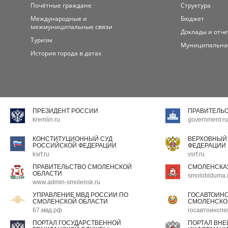
Почётные граждане
Структура
Международные и
Бюджет
межмуниципальные связи
Доклады и отч
Туризм
Муниципальна
История города в датах
ПРЕЗИДЕНТ РОССИИ
ПРАВИТЕЛЬ
kremlin.ru
government.ru
КОНСТИТУЦИОННЫЙ СУД
ВЕРХОВНЫЙ
РОССИЙСКОЙ ФЕДЕРАЦИИ
ФЕДЕРАЦИИ
ksrf.ru
vsrf.ru
ПРАВИТЕЛЬСТВО СМОЛЕНСКОЙ
СМОЛЕНСКА
ОБЛАСТИ
smoloblduma.
www.admin-smolensk.ru
УПРАВЛЕНИЕ МВД РОССИИ ПО
ГОСАВТОИН
СМОЛЕНСКОЙ ОБЛАСТИ
СМОЛЕНСКО
67.мвд.рф
госавтоинспе
ПОРТАЛ ГОСУДАРСТВЕННОЙ
ПОРТАЛ ВН