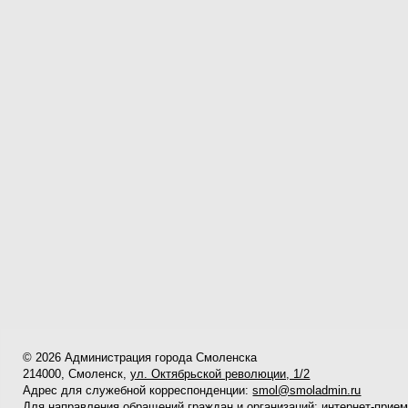
© 2026 Администрация города Смоленска
214000, Смоленск,
ул. Октябрьской революции, 1/2
Адрес для служебной корреспонденции:
smol@smoladmin.ru
Для направления обращений граждан и организаций:
интернет-прие