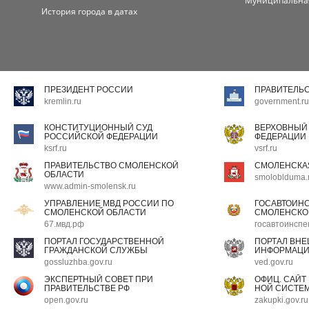
Муниципальна
История города в датах
ПРЕЗИДЕНТ РОССИИ
ПРАВИТЕЛЬ
kremlin.ru
government.ru
КОНСТИТУЦИОННЫЙ СУД
ВЕРХОВНЫЙ
РОССИЙСКОЙ ФЕДЕРАЦИИ
ФЕДЕРАЦИИ
ksrf.ru
vsrf.ru
ПРАВИТЕЛЬСТВО СМОЛЕНСКОЙ
СМОЛЕНСКА
ОБЛАСТИ
smoloblduma.
www.admin-smolensk.ru
УПРАВЛЕНИЕ МВД РОССИИ ПО
ГОСАВТОИН
СМОЛЕНСКОЙ ОБЛАСТИ
СМОЛЕНСКО
67.мвд.рф
госавтоинспе
ПОРТАЛ ГОСУДАРСТВЕННОЙ
ПОРТАЛ ВН
ГРАЖДАНСКОЙ СЛУЖБЫ
ИНФОРМАЦ
gossluzhba.gov.ru
ved.gov.ru
ЭКСПЕРТНЫЙ СОВЕТ ПРИ
ОФИЦ. САЙТ
ПРАВИТЕЛЬСТВЕ РФ
НОЙ СИСТЕМ
open.gov.ru
zakupki.gov.ru