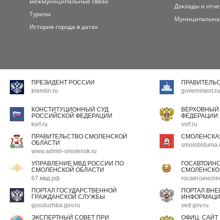
межмуниципальные связи
Доклады и отч
Туризм
Муниципальна
История города в датах
ПРЕЗИДЕНТ РОССИИ
ПРАВИТЕЛЬ
kremlin.ru
government.ru
КОНСТИТУЦИОННЫЙ СУД
ВЕРХОВНЫЙ
РОССИЙСКОЙ ФЕДЕРАЦИИ
ФЕДЕРАЦИИ
ksrf.ru
vsrf.ru
ПРАВИТЕЛЬСТВО СМОЛЕНСКОЙ
СМОЛЕНСКА
ОБЛАСТИ
smoloblduma.
www.admin-smolensk.ru
УПРАВЛЕНИЕ МВД РОССИИ ПО
ГОСАВТОИН
СМОЛЕНСКОЙ ОБЛАСТИ
СМОЛЕНСКО
67.мвд.рф
госавтоинспе
ПОРТАЛ ГОСУДАРСТВЕННОЙ
ПОРТАЛ ВН
ГРАЖДАНСКОЙ СЛУЖБЫ
ИНФОРМАЦ
gossluzhba.gov.ru
ved.gov.ru
ЭКСПЕРТНЫЙ СОВЕТ ПРИ
ОФИЦ. САЙТ