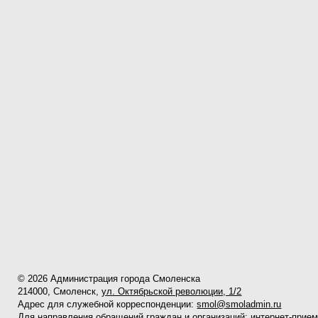
© 2026 Администрация города Смоленска
214000, Смоленск,
ул. Октябрьской революции, 1/2
Адрес для служебной корреспонденции:
smol@smoladmin.ru
Для направления обращений граждан и организаций:
интернет-прие