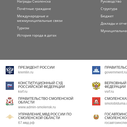
Награды Смоленска
Руководство
Почётные граждане
Структура
Международные и
Бюджет
межмуниципальные связи
Доклады и отч
Туризм
Муниципальна
История города в датах
ПРЕЗИДЕНТ РОССИИ
ПРАВИТЕЛЬ
kremlin.ru
government.ru
КОНСТИТУЦИОННЫЙ СУД
ВЕРХОВНЫЙ
РОССИЙСКОЙ ФЕДЕРАЦИИ
ФЕДЕРАЦИИ
ksrf.ru
vsrf.ru
ПРАВИТЕЛЬСТВО СМОЛЕНСКОЙ
СМОЛЕНСКА
ОБЛАСТИ
smoloblduma.
www.admin-smolensk.ru
УПРАВЛЕНИЕ МВД РОССИИ ПО
ГОСАВТОИН
СМОЛЕНСКОЙ ОБЛАСТИ
СМОЛЕНСКО
67.мвд.рф
госавтоинспе