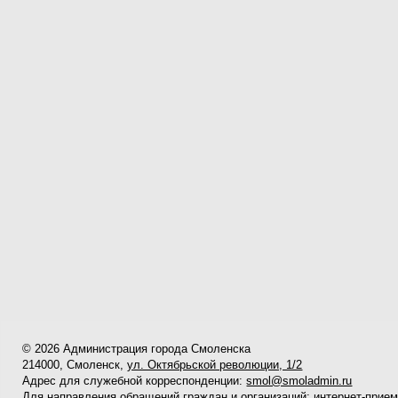
© 2026 Администрация города Смоленска
214000, Смоленск,
ул. Октябрьской революции, 1/2
Адрес для служебной корреспонденции:
smol@smoladmin.ru
Для направления обращений граждан и организаций:
интернет-прие