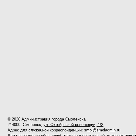
© 2026 Администрация города Смоленска
214000, Смоленск,
ул. Октябрьской революции, 1/2
Адрес для служебной корреспонденции:
smol@smoladmin.ru
Для направления обращений граждан и организаций:
интернет-прие