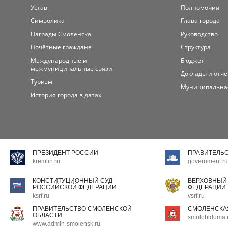
Устав
Полномочия
Символика
Глава города
Награды Смоленска
Руководство
Почётные граждане
Структура
Международные и
Бюджет
межмуниципальные связи
Доклады и отч
Туризм
Муниципальна
История города в датах
ПРЕЗИДЕНТ РОССИИ
ПРАВИТЕЛЬ
kremlin.ru
government.ru
КОНСТИТУЦИОННЫЙ СУД
ВЕРХОВНЫЙ
РОССИЙСКОЙ ФЕДЕРАЦИИ
ФЕДЕРАЦИИ
ksrf.ru
vsrf.ru
ПРАВИТЕЛЬСТВО СМОЛЕНСКОЙ
СМОЛЕНСКА
ОБЛАСТИ
smoloblduma.
www.admin-smolensk.ru