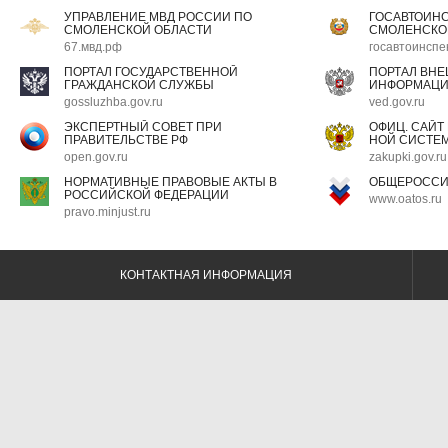
УПРАВЛЕНИЕ МВД РОССИИ ПО
ГОСАВТОИН
СМОЛЕНСКОЙ ОБЛАСТИ
СМОЛЕНСКО
67.мвд.рф
госавтоинспе
ПОРТАЛ ГОСУДАРСТВЕННОЙ
ПОРТАЛ ВН
ГРАЖДАНСКОЙ СЛУЖБЫ
ИНФОРМАЦ
gossluzhba.gov.ru
ved.gov.ru
ЭКСПЕРТНЫЙ СОВЕТ ПРИ
ОФИЦ. САЙТ
ПРАВИТЕЛЬСТВЕ РФ
НОЙ СИСТЕМ
open.gov.ru
zakupki.gov.ru
НОРМАТИВНЫЕ ПРАВОВЫЕ АКТЫ В
ОБЩЕРОССИ
РОССИЙСКОЙ ФЕДЕРАЦИИ
www.oatos.ru
pravo.minjust.ru
КОНТАКТНАЯ ИНФОРМАЦИЯ