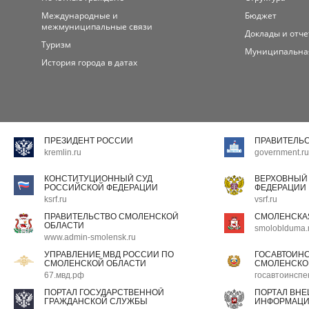
Международные и
Бюджет
межмуниципальные связи
Доклады и отч
Туризм
Муниципальна
История города в датах
ПРЕЗИДЕНТ РОССИИ
ПРАВИТЕЛЬ
kremlin.ru
government.ru
КОНСТИТУЦИОННЫЙ СУД
ВЕРХОВНЫЙ
РОССИЙСКОЙ ФЕДЕРАЦИИ
ФЕДЕРАЦИИ
ksrf.ru
vsrf.ru
ПРАВИТЕЛЬСТВО СМОЛЕНСКОЙ
СМОЛЕНСКА
ОБЛАСТИ
smoloblduma.
www.admin-smolensk.ru
УПРАВЛЕНИЕ МВД РОССИИ ПО
ГОСАВТОИН
СМОЛЕНСКОЙ ОБЛАСТИ
СМОЛЕНСКО
67.мвд.рф
госавтоинспе
ПОРТАЛ ГОСУДАРСТВЕННОЙ
ПОРТАЛ ВН
ГРАЖДАНСКОЙ СЛУЖБЫ
ИНФОРМАЦ