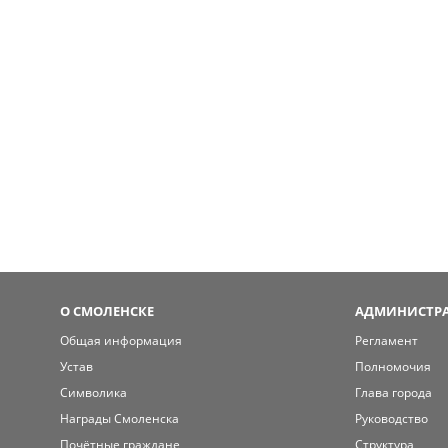
О СМОЛЕНСКЕ
АДМИНИСТРА
Общая информация
Регламент
Устав
Полномочия
Символика
Глава города
Награды Смоленска
Руководство
Почётные граждане
Структура