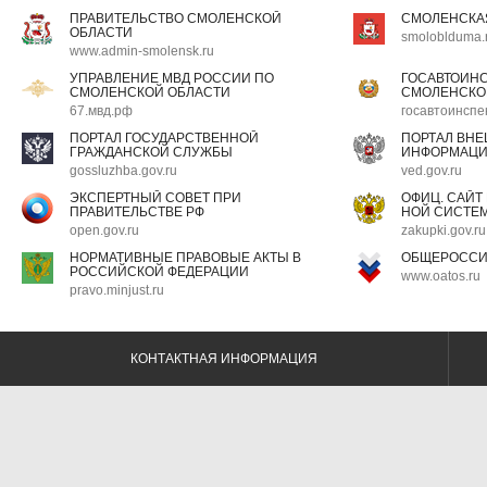
ПРАВИТЕЛЬСТВО СМОЛЕНСКОЙ
СМОЛЕНСКА
ОБЛАСТИ
smoloblduma.
www.admin-smolensk.ru
УПРАВЛЕНИЕ МВД РОССИИ ПО
ГОСАВТОИН
СМОЛЕНСКОЙ ОБЛАСТИ
СМОЛЕНСКО
67.мвд.рф
госавтоинспе
ПОРТАЛ ГОСУДАРСТВЕННОЙ
ПОРТАЛ ВН
ГРАЖДАНСКОЙ СЛУЖБЫ
ИНФОРМАЦ
gossluzhba.gov.ru
ved.gov.ru
ЭКСПЕРТНЫЙ СОВЕТ ПРИ
ОФИЦ. САЙТ
ПРАВИТЕЛЬСТВЕ РФ
НОЙ СИСТЕМ
open.gov.ru
zakupki.gov.ru
НОРМАТИВНЫЕ ПРАВОВЫЕ АКТЫ В
ОБЩЕРОССИ
РОССИЙСКОЙ ФЕДЕРАЦИИ
www.oatos.ru
pravo.minjust.ru
КОНТАКТНАЯ ИНФОРМАЦИЯ