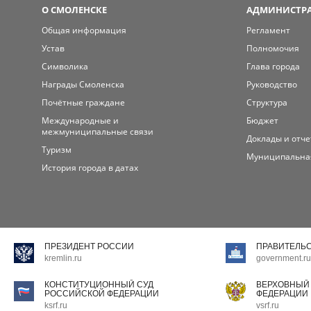
О СМОЛЕНСКЕ
АДМИНИСТРА
Общая информация
Регламент
Устав
Полномочия
Символика
Глава города
Награды Смоленска
Руководство
Почётные граждане
Структура
Международные и
Бюджет
межмуниципальные связи
Доклады и отч
Туризм
Муниципальна
История города в датах
ПРЕЗИДЕНТ РОССИИ
ПРАВИТЕЛЬ
kremlin.ru
government.ru
КОНСТИТУЦИОННЫЙ СУД
ВЕРХОВНЫЙ
РОССИЙСКОЙ ФЕДЕРАЦИИ
ФЕДЕРАЦИИ
ksrf.ru
vsrf.ru