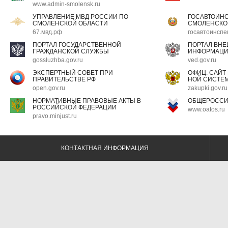
www.admin-smolensk.ru
УПРАВЛЕНИЕ МВД РОССИИ ПО
ГОСАВТОИН
СМОЛЕНСКОЙ ОБЛАСТИ
СМОЛЕНСКО
67.мвд.рф
госавтоинспе
ПОРТАЛ ГОСУДАРСТВЕННОЙ
ПОРТАЛ ВН
ГРАЖДАНСКОЙ СЛУЖБЫ
ИНФОРМАЦ
gossluzhba.gov.ru
ved.gov.ru
ЭКСПЕРТНЫЙ СОВЕТ ПРИ
ОФИЦ. САЙТ
ПРАВИТЕЛЬСТВЕ РФ
НОЙ СИСТЕМ
open.gov.ru
zakupki.gov.ru
НОРМАТИВНЫЕ ПРАВОВЫЕ АКТЫ В
ОБЩЕРОССИ
РОССИЙСКОЙ ФЕДЕРАЦИИ
www.oatos.ru
pravo.minjust.ru
КОНТАКТНАЯ ИНФОРМАЦИЯ