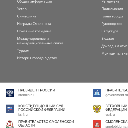
Общая информация
Регламент
Устав
Полномочия
Символика
Глава города
Награды Смоленска
Руководство
Почётные граждане
Структура
Международные и
Бюджет
межмуниципальные связи
Доклады и отч
Туризм
Муниципальна
История города в датах
ПРЕЗИДЕНТ РОССИИ
ПРАВИТЕЛЬ
kremlin.ru
government.ru
КОНСТИТУЦИОННЫЙ СУД
ВЕРХОВНЫЙ
РОССИЙСКОЙ ФЕДЕРАЦИИ
ФЕДЕРАЦИИ
ksrf.ru
vsrf.ru
ПРАВИТЕЛЬСТВО СМОЛЕНСКОЙ
СМОЛЕНСКА
ОБЛАСТИ
smoloblduma.