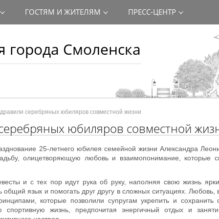
ГОСТЯМ И ЖИТЕЛЯМ
ПРЕСС-ЦЕНТР
 города Смоленска
здравили серебряных юбиляров совместной жизни
 серебряных юбиляров совместной жиз
азднование 25-летнего юбилея семейной жизни Александра Леон
адьбу, олицетворяющую любовь и взаимопонимание, которые с
евесты и с тех пор идут рука об руку, наполняя свою жизнь яр
ь общий язык и помогать друг другу в сложных ситуациях. Любовь,
инципами, которые позволили супругам укрепить и сохранить с
ю спортивную жизнь, предпочитая энергичный отдых и заняти
зитивного настроя.