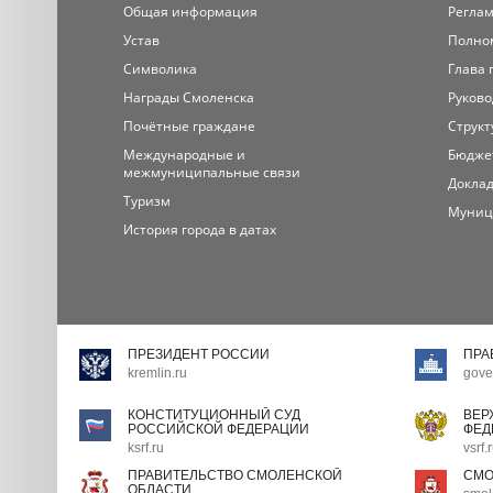
Общая информация
Регла
Устав
Полно
Символика
Глава 
Награды Смоленска
Руково
Почётные граждане
Структ
Международные и
Бюдже
межмуниципальные связи
Доклад
Туризм
Муниц
История города в датах
ПРЕЗИДЕНТ РОССИИ
ПРА
kremlin.ru
gove
КОНСТИТУЦИОННЫЙ СУД
ВЕР
РОССИЙСКОЙ ФЕДЕРАЦИИ
ФЕД
ksrf.ru
vsrf.
ПРАВИТЕЛЬСТВО СМОЛЕНСКОЙ
СМО
ОБЛАСТИ