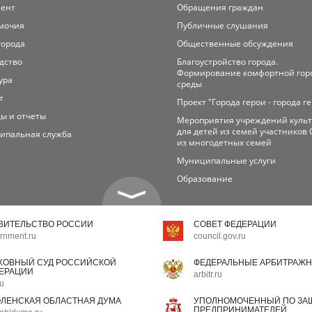
мент
Обращения граждан
мочия
Публичные слушания
города
Общественные обсуждения
дство
Благоустройство города.
Формирование комфортной гор
ура
среды
т
Проект "Города герои - города г
ы и отчеты
Мероприятия учреждений куль
для детей из семей участников 
ипальная служба
из многодетных семей
Муниципальные услуги
Образование
ВИТЕЛЬСТВО РОССИИ
СОВЕТ ФЕДЕРАЦИИ
rnment.ru
council.gov.ru
ХОВНЫЙ СУД РОССИЙСКОЙ
ФЕДЕРАЛЬНЫЕ АРБИТРАЖН
ЕРАЦИИ
arbitr.ru
ru
ЛЕНСКАЯ ОБЛАСТНАЯ ДУМА
УПОЛНОМОЧЕННЫЙ ПО ЗАЩ
ПРЕДПРИНИМАТЕЛЕЙ