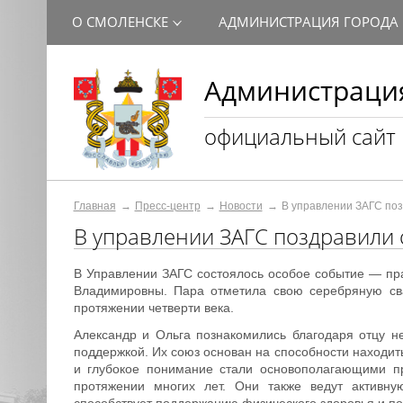
О СМОЛЕНСКЕ
АДМИНИСТРАЦИЯ ГОРОДА
Администрация
официальный сайт
Главная
Пресс-центр
Новости
В управлении ЗАГС по
В управлении ЗАГС поздравили
В Управлении ЗАГС состоялось особое событие — пр
Владимировны. Пара отметила свою серебряную св
протяжении четверти века.
Александр и Ольга познакомились благодаря отцу н
поддержкой. Их союз основан на способности находит
и глубокое понимание стали основополагающими пр
протяжении многих лет. Они также ведут активну
способствует поддержанию физического здоровья и по