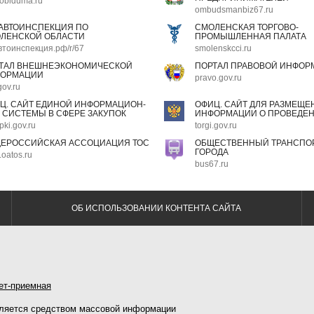
oblduma.ru
ombudsmanbiz67.ru
АВТОИНСПЕКЦИЯ ПО
СМОЛЕНСКАЯ ТОРГОВО-
ЛЕНСКОЙ ОБЛАСТИ
ПРОМЫШЛЕННАЯ ПАЛАТА
втоинспекция.рф/r/67
smolenskcci.ru
ТАЛ ВНЕШНЕЭКОНОМИЧЕСКОЙ
ПОРТАЛ ПРАВОВОЙ ИНФОР
ОРМАЦИИ
pravo.gov.ru
gov.ru
Ц. САЙТ ЕДИНОЙ ИНФОРМАЦИОН-
ОФИЦ. САЙТ ДЛЯ РАЗМЕЩЕ
 СИСТЕМЫ В СФЕРЕ ЗАКУПОК
ИНФОРМАЦИИ О ПРОВЕДЕН
pki.gov.ru
torgi.gov.ru
ЕРОССИЙСКАЯ АССОЦИАЦИЯ ТОС
ОБЩЕСТВЕННЫЙ ТРАНСПОР
ГОРОДА
oatos.ru
bus67.ru
ОБ ИСПОЛЬЗОВАНИИ КОНТЕНТА САЙТА
ет-приемная
ляется средством массовой информации