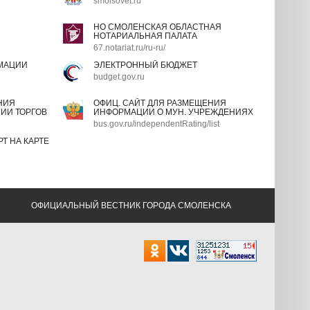
smolsovet.ru
НО СМОЛЕНСКАЯ ОБЛАСТНАЯ
НОТАРИАЛЬНАЯ ПАЛАТА
67.notariat.ru/ru-ru/
МАЦИИ
ЭЛЕКТРОННЫЙ БЮДЖЕТ
budget.gov.ru
НИЯ
ОФИЦ. САЙТ ДЛЯ РАЗМЕЩЕНИЯ
ИИ ТОРГОВ
ИНФОРМАЦИИ О МУН. УЧРЕЖДЕНИЯХ
bus.gov.ru/independentRating/list
Т НА КАРТЕ
ОФИЦИАЛЬНЫЙ ВЕСТНИК ГОРОДА СМОЛЕНСКА