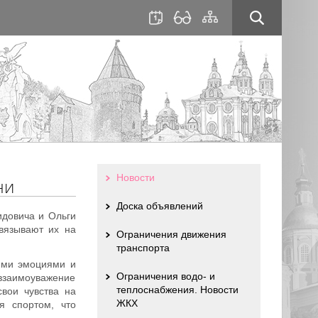
для
сайта
слабовидящих
Новости
ни
Доска объявлений
идовича и Ольги
вязывают их на
Ограничения движения
транспорта
кими эмоциями и
Ограничения водо- и
 взаимоуважение
теплоснабжения. Новости
вои чувства на
ЖКХ
я спортом, что