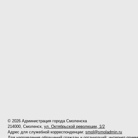
© 2026 Администрация города Смоленска
214000, Смоленск,
ул. Октябрьской революции, 1/2
Адрес для служебной корреспонденции:
smol@smoladmin.ru
Для направления обращений граждан и организаций:
интернет-прие