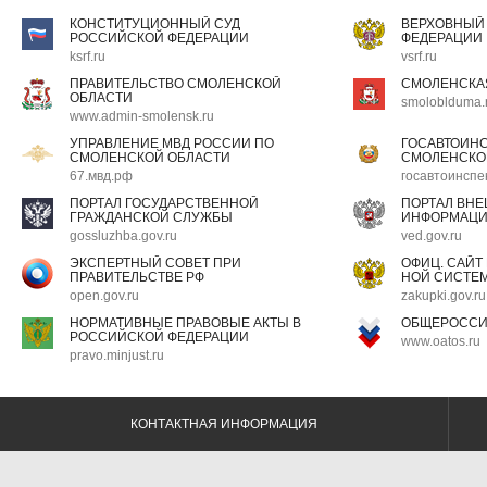
КОНСТИТУЦИОННЫЙ СУД
ВЕРХОВНЫЙ
РОССИЙСКОЙ ФЕДЕРАЦИИ
ФЕДЕРАЦИИ
ksrf.ru
vsrf.ru
ПРАВИТЕЛЬСТВО СМОЛЕНСКОЙ
СМОЛЕНСКА
ОБЛАСТИ
smoloblduma.
www.admin-smolensk.ru
УПРАВЛЕНИЕ МВД РОССИИ ПО
ГОСАВТОИН
СМОЛЕНСКОЙ ОБЛАСТИ
СМОЛЕНСКО
67.мвд.рф
госавтоинспе
ПОРТАЛ ГОСУДАРСТВЕННОЙ
ПОРТАЛ ВН
ГРАЖДАНСКОЙ СЛУЖБЫ
ИНФОРМАЦ
gossluzhba.gov.ru
ved.gov.ru
ЭКСПЕРТНЫЙ СОВЕТ ПРИ
ОФИЦ. САЙТ
ПРАВИТЕЛЬСТВЕ РФ
НОЙ СИСТЕМ
open.gov.ru
zakupki.gov.ru
НОРМАТИВНЫЕ ПРАВОВЫЕ АКТЫ В
ОБЩЕРОССИ
РОССИЙСКОЙ ФЕДЕРАЦИИ
www.oatos.ru
pravo.minjust.ru
КОНТАКТНАЯ ИНФОРМАЦИЯ