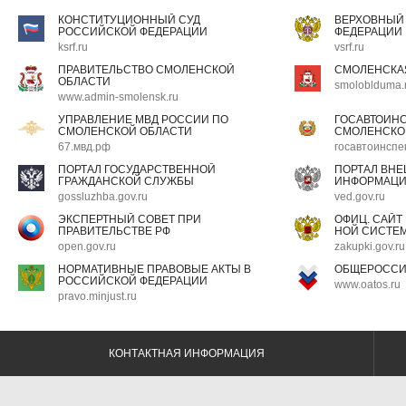
КОНСТИТУЦИОННЫЙ СУД
ВЕРХОВНЫЙ
РОССИЙСКОЙ ФЕДЕРАЦИИ
ФЕДЕРАЦИИ
ksrf.ru
vsrf.ru
ПРАВИТЕЛЬСТВО СМОЛЕНСКОЙ
СМОЛЕНСКА
ОБЛАСТИ
smoloblduma.
www.admin-smolensk.ru
УПРАВЛЕНИЕ МВД РОССИИ ПО
ГОСАВТОИН
СМОЛЕНСКОЙ ОБЛАСТИ
СМОЛЕНСКО
67.мвд.рф
госавтоинспе
ПОРТАЛ ГОСУДАРСТВЕННОЙ
ПОРТАЛ ВН
ГРАЖДАНСКОЙ СЛУЖБЫ
ИНФОРМАЦ
gossluzhba.gov.ru
ved.gov.ru
ЭКСПЕРТНЫЙ СОВЕТ ПРИ
ОФИЦ. САЙТ
ПРАВИТЕЛЬСТВЕ РФ
НОЙ СИСТЕМ
open.gov.ru
zakupki.gov.ru
НОРМАТИВНЫЕ ПРАВОВЫЕ АКТЫ В
ОБЩЕРОССИ
РОССИЙСКОЙ ФЕДЕРАЦИИ
www.oatos.ru
pravo.minjust.ru
КОНТАКТНАЯ ИНФОРМАЦИЯ