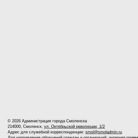
© 2026 Администрация города Смоленска
214000, Смоленск,
ул. Октябрьской революции, 1/2
Адрес для служебной корреспонденции:
smol@smoladmin.ru
Для направления обращений граждан и организаций:
интернет-прие