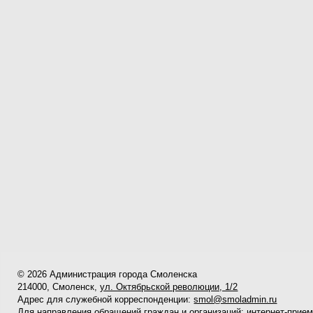
© 2026 Администрация города Смоленска
214000, Смоленск,
ул. Октябрьской революции, 1/2
Адрес для служебной корреспонденции:
smol@smoladmin.ru
Для направления обращений граждан и организаций:
интернет-прие