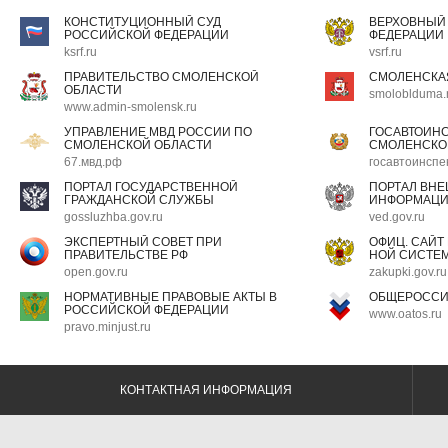
КОНСТИТУЦИОННЫЙ СУД
ВЕРХОВНЫЙ
РОССИЙСКОЙ ФЕДЕРАЦИИ
ФЕДЕРАЦИИ
ksrf.ru
vsrf.ru
ПРАВИТЕЛЬСТВО СМОЛЕНСКОЙ
СМОЛЕНСКА
ОБЛАСТИ
smoloblduma.
www.admin-smolensk.ru
УПРАВЛЕНИЕ МВД РОССИИ ПО
ГОСАВТОИН
СМОЛЕНСКОЙ ОБЛАСТИ
СМОЛЕНСКО
67.мвд.рф
госавтоинспе
ПОРТАЛ ГОСУДАРСТВЕННОЙ
ПОРТАЛ ВН
ГРАЖДАНСКОЙ СЛУЖБЫ
ИНФОРМАЦ
gossluzhba.gov.ru
ved.gov.ru
ЭКСПЕРТНЫЙ СОВЕТ ПРИ
ОФИЦ. САЙТ
ПРАВИТЕЛЬСТВЕ РФ
НОЙ СИСТЕМ
open.gov.ru
zakupki.gov.ru
НОРМАТИВНЫЕ ПРАВОВЫЕ АКТЫ В
ОБЩЕРОССИ
РОССИЙСКОЙ ФЕДЕРАЦИИ
www.oatos.ru
pravo.minjust.ru
КОНТАКТНАЯ ИНФОРМАЦИЯ