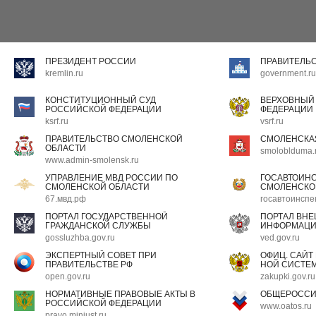
ПРЕЗИДЕНТ РОССИИ
ПРАВИТЕЛЬ
kremlin.ru
government.ru
КОНСТИТУЦИОННЫЙ СУД
ВЕРХОВНЫЙ
РОССИЙСКОЙ ФЕДЕРАЦИИ
ФЕДЕРАЦИИ
ksrf.ru
vsrf.ru
ПРАВИТЕЛЬСТВО СМОЛЕНСКОЙ
СМОЛЕНСКА
ОБЛАСТИ
smoloblduma.
www.admin-smolensk.ru
УПРАВЛЕНИЕ МВД РОССИИ ПО
ГОСАВТОИН
СМОЛЕНСКОЙ ОБЛАСТИ
СМОЛЕНСКО
67.мвд.рф
госавтоинспе
ПОРТАЛ ГОСУДАРСТВЕННОЙ
ПОРТАЛ ВН
ГРАЖДАНСКОЙ СЛУЖБЫ
ИНФОРМАЦ
gossluzhba.gov.ru
ved.gov.ru
ЭКСПЕРТНЫЙ СОВЕТ ПРИ
ОФИЦ. САЙТ
ПРАВИТЕЛЬСТВЕ РФ
НОЙ СИСТЕМ
open.gov.ru
zakupki.gov.ru
НОРМАТИВНЫЕ ПРАВОВЫЕ АКТЫ В
ОБЩЕРОССИ
РОССИЙСКОЙ ФЕДЕРАЦИИ
www.oatos.ru
pravo.minjust.ru