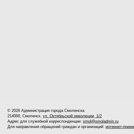
© 2026 Администрация города Смоленска
214000, Смоленск,
ул. Октябрьской революции, 1/2
Адрес для служебной корреспонденции:
smol@smoladmin.ru
Для направления обращений граждан и организаций:
интернет-прие