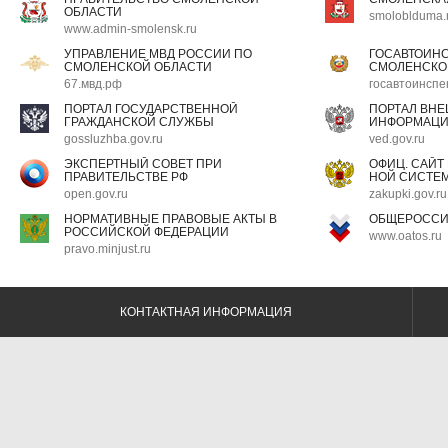
ОБЛАСТИ
smoloblduma.
www.admin-smolensk.ru
УПРАВЛЕНИЕ МВД РОССИИ ПО
ГОСАВТОИН
СМОЛЕНСКОЙ ОБЛАСТИ
СМОЛЕНСКО
67.мвд.рф
госавтоинспе
ПОРТАЛ ГОСУДАРСТВЕННОЙ
ПОРТАЛ ВН
ГРАЖДАНСКОЙ СЛУЖБЫ
ИНФОРМАЦ
gossluzhba.gov.ru
ved.gov.ru
ЭКСПЕРТНЫЙ СОВЕТ ПРИ
ОФИЦ. САЙТ
ПРАВИТЕЛЬСТВЕ РФ
НОЙ СИСТЕМ
open.gov.ru
zakupki.gov.ru
НОРМАТИВНЫЕ ПРАВОВЫЕ АКТЫ В
ОБЩЕРОССИ
РОССИЙСКОЙ ФЕДЕРАЦИИ
www.oatos.ru
pravo.minjust.ru
КОНТАКТНАЯ ИНФОРМАЦИЯ