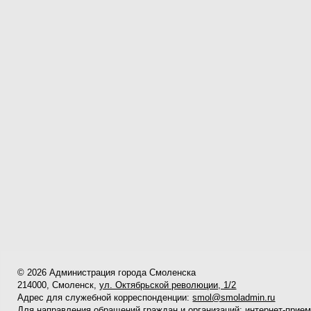
© 2026 Администрация города Смоленска
214000, Смоленск,
ул. Октябрьской революции, 1/2
Адрес для служебной корреспонденции:
smol@smoladmin.ru
Для направления обращений граждан и организаций:
интернет-прие