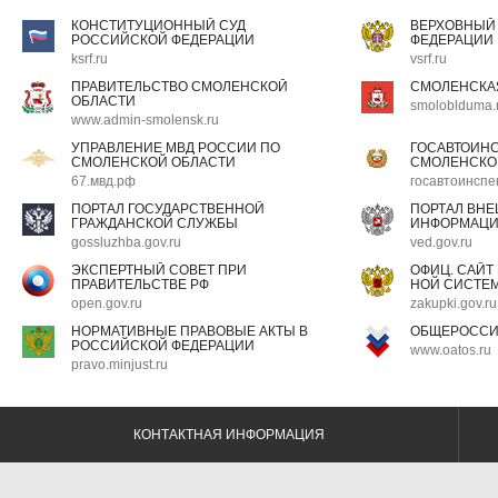
КОНСТИТУЦИОННЫЙ СУД
ВЕРХОВНЫЙ
РОССИЙСКОЙ ФЕДЕРАЦИИ
ФЕДЕРАЦИИ
ksrf.ru
vsrf.ru
ПРАВИТЕЛЬСТВО СМОЛЕНСКОЙ
СМОЛЕНСКА
ОБЛАСТИ
smoloblduma.
www.admin-smolensk.ru
УПРАВЛЕНИЕ МВД РОССИИ ПО
ГОСАВТОИН
СМОЛЕНСКОЙ ОБЛАСТИ
СМОЛЕНСКО
67.мвд.рф
госавтоинспе
ПОРТАЛ ГОСУДАРСТВЕННОЙ
ПОРТАЛ ВН
ГРАЖДАНСКОЙ СЛУЖБЫ
ИНФОРМАЦ
gossluzhba.gov.ru
ved.gov.ru
ЭКСПЕРТНЫЙ СОВЕТ ПРИ
ОФИЦ. САЙТ
ПРАВИТЕЛЬСТВЕ РФ
НОЙ СИСТЕМ
open.gov.ru
zakupki.gov.ru
НОРМАТИВНЫЕ ПРАВОВЫЕ АКТЫ В
ОБЩЕРОССИ
РОССИЙСКОЙ ФЕДЕРАЦИИ
www.oatos.ru
pravo.minjust.ru
КОНТАКТНАЯ ИНФОРМАЦИЯ