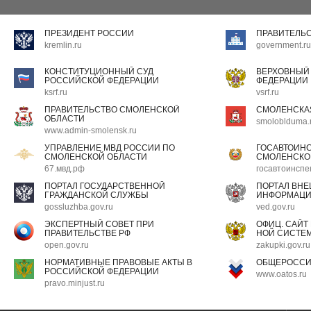
ПРЕЗИДЕНТ РОССИИ
ПРАВИТЕЛЬ
kremlin.ru
government.ru
КОНСТИТУЦИОННЫЙ СУД
ВЕРХОВНЫЙ
РОССИЙСКОЙ ФЕДЕРАЦИИ
ФЕДЕРАЦИИ
ksrf.ru
vsrf.ru
ПРАВИТЕЛЬСТВО СМОЛЕНСКОЙ
СМОЛЕНСКА
ОБЛАСТИ
smoloblduma.
www.admin-smolensk.ru
УПРАВЛЕНИЕ МВД РОССИИ ПО
ГОСАВТОИН
СМОЛЕНСКОЙ ОБЛАСТИ
СМОЛЕНСКО
67.мвд.рф
госавтоинспе
ПОРТАЛ ГОСУДАРСТВЕННОЙ
ПОРТАЛ ВН
ГРАЖДАНСКОЙ СЛУЖБЫ
ИНФОРМАЦ
gossluzhba.gov.ru
ved.gov.ru
ЭКСПЕРТНЫЙ СОВЕТ ПРИ
ОФИЦ. САЙТ
ПРАВИТЕЛЬСТВЕ РФ
НОЙ СИСТЕМ
open.gov.ru
zakupki.gov.ru
НОРМАТИВНЫЕ ПРАВОВЫЕ АКТЫ В
ОБЩЕРОССИ
РОССИЙСКОЙ ФЕДЕРАЦИИ
www.oatos.ru
pravo.minjust.ru