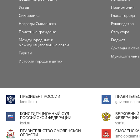
Устав
Полномочия
Символика
Глава города
Награды Смоленска
Руководство
Почётные граждане
Структура
Международные и
Бюджет
межмуниципальные связи
Доклады и отч
Туризм
Муниципальна
История города в датах
ПРЕЗИДЕНТ РОССИИ
ПРАВИТЕЛЬ
kremlin.ru
government.ru
КОНСТИТУЦИОННЫЙ СУД
ВЕРХОВНЫЙ
РОССИЙСКОЙ ФЕДЕРАЦИИ
ФЕДЕРАЦИИ
ksrf.ru
vsrf.ru
ПРАВИТЕЛЬСТВО СМОЛЕНСКОЙ
СМОЛЕНСКА
ОБЛАСТИ
smoloblduma.