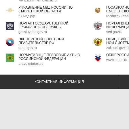
www.admin-smolensk.ru
УПРАВЛЕНИЕ МВД РОССИИ ПО
ГОСАВТОИН
СМОЛЕНСКОЙ ОБЛАСТИ
СМОЛЕНСКО
67.мвд.рф
госавтоинспе
ПОРТАЛ ГОСУДАРСТВЕННОЙ
ПОРТАЛ ВН
ГРАЖДАНСКОЙ СЛУЖБЫ
ИНФОРМАЦ
gossluzhba.gov.ru
ved.gov.ru
ЭКСПЕРТНЫЙ СОВЕТ ПРИ
ОФИЦ. САЙТ
ПРАВИТЕЛЬСТВЕ РФ
НОЙ СИСТЕМ
open.gov.ru
zakupki.gov.ru
НОРМАТИВНЫЕ ПРАВОВЫЕ АКТЫ В
ОБЩЕРОССИ
РОССИЙСКОЙ ФЕДЕРАЦИИ
www.oatos.ru
pravo.minjust.ru
КОНТАКТНАЯ ИНФОРМАЦИЯ