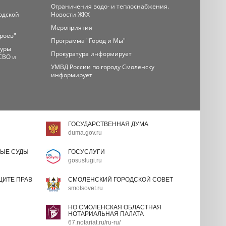
Ограничения водо- и теплоснабжения.
одской
Новости ЖКХ
Мероприятия
ероев"
Программа "Город и Мы"
туры
Прокуратура информирует
СВО и
УМВД России по городу Смоленску
информирует
ГОСУДАРСТВЕННАЯ ДУМА
duma.gov.ru
ЫЕ СУДЫ
ГОСУСЛУГИ
gosuslugi.ru
ИТЕ ПРАВ
СМОЛЕНСКИЙ ГОРОДСКОЙ СОВЕТ
smolsovet.ru
НО СМОЛЕНСКАЯ ОБЛАСТНАЯ
НОТАРИАЛЬНАЯ ПАЛАТА
67.notariat.ru/ru-ru/