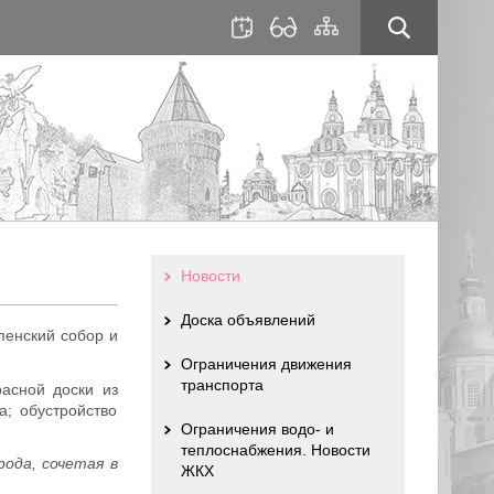
для
сайта
слабовидящих
Новости
Доска объявлений
пенский собор и
Ограничения движения
транспорта
расной доски из
а; обустройство
Ограничения водо- и
теплоснабжения. Новости
ода, сочетая в
ЖКХ