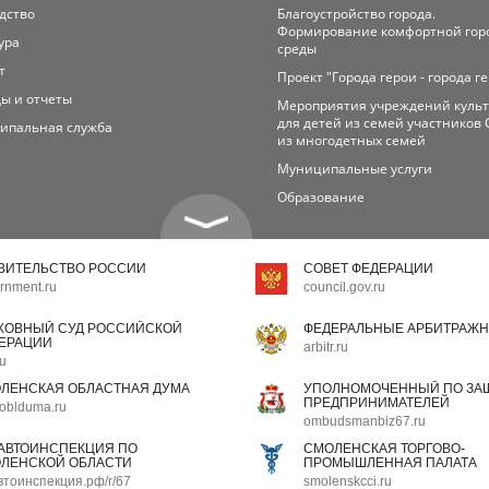
дство
Благоустройство города.
Формирование комфортной гор
ура
среды
т
Проект "Города герои - города г
ы и отчеты
Мероприятия учреждений куль
для детей из семей участников 
ипальная служба
из многодетных семей
Муниципальные услуги
Образование
ВИТЕЛЬСТВО РОССИИ
СОВЕТ ФЕДЕРАЦИИ
rnment.ru
council.gov.ru
ХОВНЫЙ СУД РОССИЙСКОЙ
ФЕДЕРАЛЬНЫЕ АРБИТРАЖН
ЕРАЦИИ
arbitr.ru
ru
ЛЕНСКАЯ ОБЛАСТНАЯ ДУМА
УПОЛНОМОЧЕННЫЙ ПО ЗАЩ
ПРЕДПРИНИМАТЕЛЕЙ
oblduma.ru
ombudsmanbiz67.ru
АВТОИНСПЕКЦИЯ ПО
СМОЛЕНСКАЯ ТОРГОВО-
ЛЕНСКОЙ ОБЛАСТИ
ПРОМЫШЛЕННАЯ ПАЛАТА
втоинспекция.рф/r/67
smolenskcci.ru