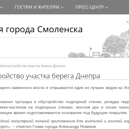
ГОСТЯМ И ЖИТЕЛЯМ
ПРЕСС-ЦЕНТР
 города Смоленска
благоустройство участка берега Днепра
ройство участка берега Днепра
тарого каменного моста и открывается один из лучших видов на Ус
ремонт тротуара и обустройство подпорной стенки; укладка тер
меек-настилов на подпорных стенках; монтаж урн и посев газон
тоящее время подготавливается основание под будущее покрытие.
дной популярной точкой притяжения для жителей и гостей гор
орт»,
– отметил Глава города Александр Новиков.