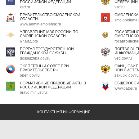
РОССИЙСКОЙ ФЕДЕРАЦИИ
ФЕДЕРАЦИИ
ksrf.ru
vsrf.ru
ПРАВИТЕЛЬСТВО СМОЛЕНСКОЙ
СМОЛЕНСКА
ОБЛАСТИ
smoloblduma.
www.admin-smolensk.ru
УПРАВЛЕНИЕ МВД РОССИИ ПО
ГОСАВТОИН
СМОЛЕНСКОЙ ОБЛАСТИ
СМОЛЕНСКО
67.мвд.рф
госавтоинспе
ПОРТАЛ ГОСУДАРСТВЕННОЙ
ПОРТАЛ ВН
ГРАЖДАНСКОЙ СЛУЖБЫ
ИНФОРМАЦ
gossluzhba.gov.ru
ved.gov.ru
ЭКСПЕРТНЫЙ СОВЕТ ПРИ
ОФИЦ. САЙТ
ПРАВИТЕЛЬСТВЕ РФ
НОЙ СИСТЕМ
open.gov.ru
zakupki.gov.ru
НОРМАТИВНЫЕ ПРАВОВЫЕ АКТЫ В
ОБЩЕРОССИ
РОССИЙСКОЙ ФЕДЕРАЦИИ
www.oatos.ru
pravo.minjust.ru
КОНТАКТНАЯ ИНФОРМАЦИЯ