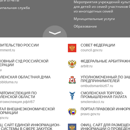
ы и отчеты
Мероприятия учреждений куль
для детей из семей участников 
ипальная служба
из многодетных семей
Муниципальные услуги
Образование
ВИТЕЛЬСТВО РОССИИ
СОВЕТ ФЕДЕРАЦИИ
rnment.ru
council.gov.ru
ХОВНЫЙ СУД РОССИЙСКОЙ
ФЕДЕРАЛЬНЫЕ АРБИТРАЖН
ЕРАЦИИ
arbitr.ru
ru
ЛЕНСКАЯ ОБЛАСТНАЯ ДУМА
УПОЛНОМОЧЕННЫЙ ПО ЗАЩ
ПРЕДПРИНИМАТЕЛЕЙ
oblduma.ru
ombudsmanbiz67.ru
АВТОИНСПЕКЦИЯ ПО
СМОЛЕНСКАЯ ТОРГОВО-
ЛЕНСКОЙ ОБЛАСТИ
ПРОМЫШЛЕННАЯ ПАЛАТА
втоинспекция.рф/r/67
smolenskcci.ru
ТАЛ ВНЕШНЕЭКОНОМИЧЕСКОЙ
ПОРТАЛ ПРАВОВОЙ ИНФОР
ОРМАЦИИ
pravo.gov.ru
gov.ru
Ц. САЙТ ЕДИНОЙ ИНФОРМАЦИОН-
ОФИЦ. САЙТ ДЛЯ РАЗМЕЩЕ
 СИСТЕМЫ В СФЕРЕ ЗАКУПОК
ИНФОРМАЦИИ О ПРОВЕДЕН