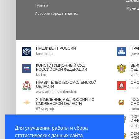
Доклад
Туризм
Муниц
История города в датах
ПРЕЗИДЕНТ РОССИИ
ПРА
kremlin.ru
gove
КОНСТИТУЦИОННЫЙ СУД
ВЕР
РОССИЙСКОЙ ФЕДЕРАЦИИ
ФЕД
ksrf.ru
vsrf.
ПРАВИТЕЛЬСТВО СМОЛЕНСКОЙ
СМО
ОБЛАСТИ
smol
www.admin-smolensk.ru
УПРАВЛЕНИЕ МВД РОССИИ ПО
ГОС
СМОЛЕНСКОЙ ОБЛАСТИ
СМО
67.мвд.рф
госа
ПОРТАЛ ГОСУДАРСТВЕННОЙ
ПОР
ГРАЖДАНСКОЙ СЛУЖБЫ
ИНФ
gossluzhba.gov.ru
ved.
Для улучшения работы и сбора
ЭКСПЕРТНЫЙ СОВЕТ ПРИ
ОФИ
статистических данных сайта
ПРАВИТЕЛЬСТВЕ РФ
НОЙ