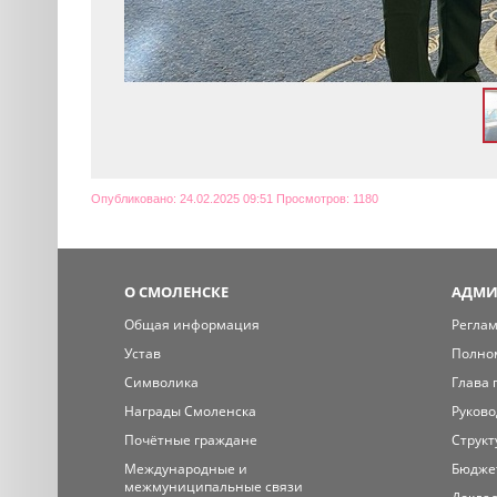
Опубликовано: 24.02.2025 09:51 Просмотров: 1180
О СМОЛЕНСКЕ
АДМИ
Общая информация
Регла
Устав
Полно
Символика
Глава 
Награды Смоленска
Руково
Почётные граждане
Структ
Международные и
Бюдже
межмуниципальные связи