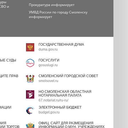
туры
Прокуратура информирует
СВО и
УМВД России по городу Смоленску
информирует
ГОСУДАРСТВЕННАЯ ДУМА
duma.gov.ru
ЫЕ СУДЫ
ГОСУСЛУГИ
gosuslugi.ru
ИТЕ ПРАВ
СМОЛЕНСКИЙ ГОРОДСКОЙ СОВЕТ
smolsovet.ru
НО СМОЛЕНСКАЯ ОБЛАСТНАЯ
НОТАРИАЛЬНАЯ ПАЛАТА
67.notariat.ru/ru-ru/
МАЦИИ
ЭЛЕКТРОННЫЙ БЮДЖЕТ
budget.gov.ru
НИЯ
ОФИЦ. САЙТ ДЛЯ РАЗМЕЩЕНИЯ
ИИ ТОРГОВ
ИНФОРМАЦИИ О МУН. УЧРЕЖДЕНИЯХ