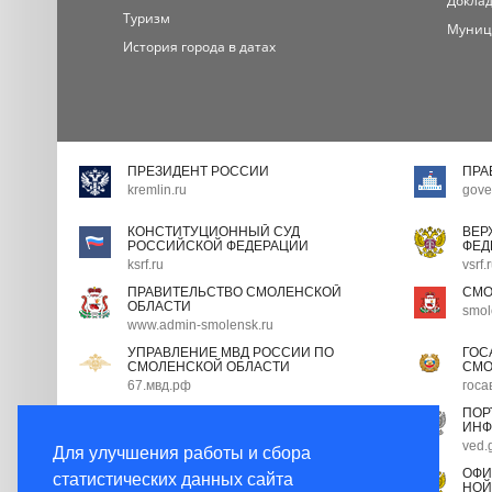
Доклад
Туризм
Муниц
История города в датах
ПРЕЗИДЕНТ РОССИИ
ПРА
kremlin.ru
gove
КОНСТИТУЦИОННЫЙ СУД
ВЕР
РОССИЙСКОЙ ФЕДЕРАЦИИ
ФЕД
ksrf.ru
vsrf.
ПРАВИТЕЛЬСТВО СМОЛЕНСКОЙ
СМО
ОБЛАСТИ
smol
www.admin-smolensk.ru
УПРАВЛЕНИЕ МВД РОССИИ ПО
ГОС
СМОЛЕНСКОЙ ОБЛАСТИ
СМО
67.мвд.рф
госа
ПОРТАЛ ГОСУДАРСТВЕННОЙ
ПОР
ГРАЖДАНСКОЙ СЛУЖБЫ
ИНФ
gossluzhba.gov.ru
ved.
Для улучшения работы и сбора
ЭКСПЕРТНЫЙ СОВЕТ ПРИ
ОФИ
статистических данных сайта
ПРАВИТЕЛЬСТВЕ РФ
НОЙ