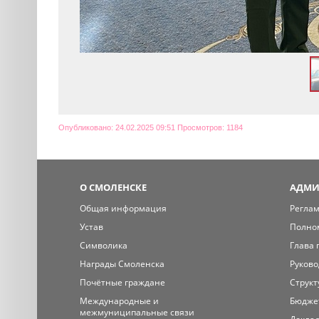
Опубликовано: 24.02.2025 09:51 Просмотров: 1184
О СМОЛЕНСКЕ
АДМИ
Общая информация
Регла
Устав
Полно
Символика
Глава 
Награды Смоленска
Руково
Почётные граждане
Структ
Международные и
Бюдже
межмуниципальные связи