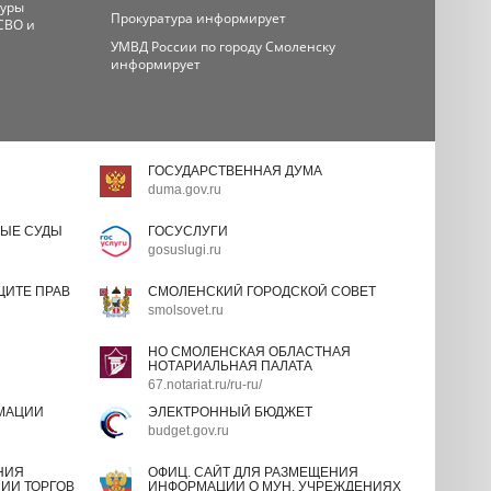
туры
Прокуратура информирует
СВО и
УМВД России по городу Смоленску
информирует
ГОСУДАРСТВЕННАЯ ДУМА
duma.gov.ru
ЫЕ СУДЫ
ГОСУСЛУГИ
gosuslugi.ru
ИТЕ ПРАВ
СМОЛЕНСКИЙ ГОРОДСКОЙ СОВЕТ
smolsovet.ru
НО СМОЛЕНСКАЯ ОБЛАСТНАЯ
НОТАРИАЛЬНАЯ ПАЛАТА
67.notariat.ru/ru-ru/
МАЦИИ
ЭЛЕКТРОННЫЙ БЮДЖЕТ
budget.gov.ru
НИЯ
ОФИЦ. САЙТ ДЛЯ РАЗМЕЩЕНИЯ
ИИ ТОРГОВ
ИНФОРМАЦИИ О МУН. УЧРЕЖДЕНИЯХ