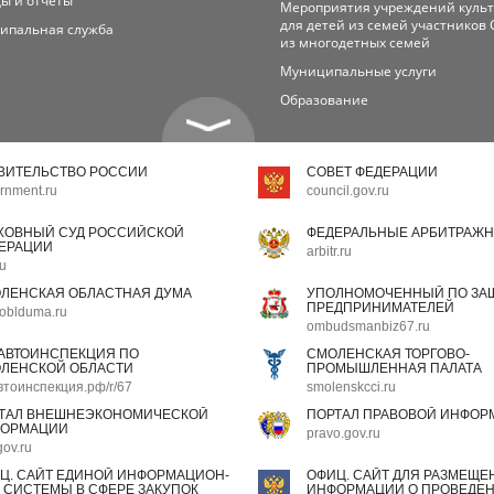
ы и отчеты
Мероприятия учреждений куль
для детей из семей участников 
ипальная служба
из многодетных семей
Муниципальные услуги
Образование
ВИТЕЛЬСТВО РОССИИ
СОВЕТ ФЕДЕРАЦИИ
rnment.ru
council.gov.ru
ХОВНЫЙ СУД РОССИЙСКОЙ
ФЕДЕРАЛЬНЫЕ АРБИТРАЖН
ЕРАЦИИ
arbitr.ru
ru
ЛЕНСКАЯ ОБЛАСТНАЯ ДУМА
УПОЛНОМОЧЕННЫЙ ПО ЗАЩ
ПРЕДПРИНИМАТЕЛЕЙ
oblduma.ru
ombudsmanbiz67.ru
АВТОИНСПЕКЦИЯ ПО
СМОЛЕНСКАЯ ТОРГОВО-
ЛЕНСКОЙ ОБЛАСТИ
ПРОМЫШЛЕННАЯ ПАЛАТА
втоинспекция.рф/r/67
smolenskcci.ru
ТАЛ ВНЕШНЕЭКОНОМИЧЕСКОЙ
ПОРТАЛ ПРАВОВОЙ ИНФОР
ОРМАЦИИ
pravo.gov.ru
gov.ru
Ц. САЙТ ЕДИНОЙ ИНФОРМАЦИОН-
ОФИЦ. САЙТ ДЛЯ РАЗМЕЩЕ
 СИСТЕМЫ В СФЕРЕ ЗАКУПОК
ИНФОРМАЦИИ О ПРОВЕДЕН