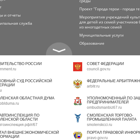
среды
т
Проект "Города герои - города г
ы и отчеты
Мероприятия учреждений куль
для детей из семей участников 
ипальная служба
из многодетных семей
Муниципальные услуги
Образование
ВИТЕЛЬСТВО РОССИИ
СОВЕТ ФЕДЕРАЦИИ
rnment.ru
council.gov.ru
ХОВНЫЙ СУД РОССИЙСКОЙ
ФЕДЕРАЛЬНЫЕ АРБИТРАЖН
ЕРАЦИИ
arbitr.ru
ru
ЛЕНСКАЯ ОБЛАСТНАЯ ДУМА
УПОЛНОМОЧЕННЫЙ ПО ЗАЩ
ПРЕДПРИНИМАТЕЛЕЙ
oblduma.ru
ombudsmanbiz67.ru
АВТОИНСПЕКЦИЯ ПО
СМОЛЕНСКАЯ ТОРГОВО-
ЛЕНСКОЙ ОБЛАСТИ
ПРОМЫШЛЕННАЯ ПАЛАТА
втоинспекция.рф/r/67
smolenskcci.ru
ТАЛ ВНЕШНЕЭКОНОМИЧЕСКОЙ
ПОРТАЛ ПРАВОВОЙ ИНФОР
ОРМАЦИИ
pravo.gov.ru