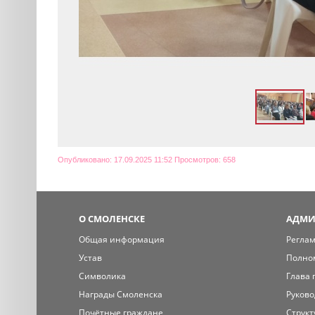
Опубликовано: 17.09.2025 11:52 Просмотров: 658
О СМОЛЕНСКЕ
АДМИ
Общая информация
Регла
Устав
Полно
Символика
Глава 
Награды Смоленска
Руково
Почётные граждане
Структ