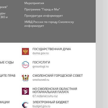
Мероприятия
ероев"
Программа "Город и Мы"
туры
Прокуратура информирует
СВО и
УМВД России по городу Смоленску
информирует
ГОСУДАРСТВЕННАЯ ДУМА
duma.gov.ru
ЫЕ СУДЫ
ГОСУСЛУГИ
gosuslugi.ru
ИТЕ ПРАВ
СМОЛЕНСКИЙ ГОРОДСКОЙ СОВЕТ
smolsovet.ru
НО СМОЛЕНСКАЯ ОБЛАСТНАЯ
НОТАРИАЛЬНАЯ ПАЛАТА
67.notariat.ru/ru-ru/
МАЦИИ
ЭЛЕКТРОННЫЙ БЮДЖЕТ
budget.gov.ru