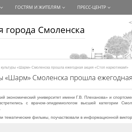
ГОСТЯМ И ЖИТЕЛЯМ
ПРЕСС-ЦЕНТР
 города Смоленска
 культуры «Шарм» Смоленска прошла ежегодная акция «Стоп наркотикам!»
ы «Шарм» Смоленска прошла ежегодная
й экономический университет имени Г.В. Плеханова» и спортсм
встретились с врачом-эпидемиологом высшей категории Смол
.
и тематические фильмы, поучаствовали в информационной виктор