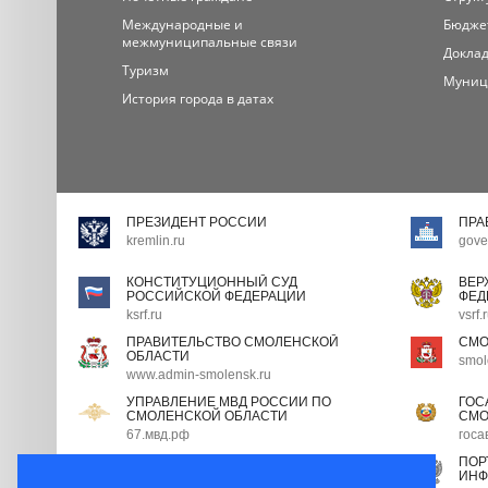
Международные и
Бюдже
межмуниципальные связи
Доклад
Туризм
Муниц
История города в датах
ПРЕЗИДЕНТ РОССИИ
ПРА
kremlin.ru
gove
КОНСТИТУЦИОННЫЙ СУД
ВЕР
РОССИЙСКОЙ ФЕДЕРАЦИИ
ФЕД
ksrf.ru
vsrf.
ПРАВИТЕЛЬСТВО СМОЛЕНСКОЙ
СМО
ОБЛАСТИ
smol
www.admin-smolensk.ru
УПРАВЛЕНИЕ МВД РОССИИ ПО
ГОС
СМОЛЕНСКОЙ ОБЛАСТИ
СМО
67.мвд.рф
госа
ПОРТАЛ ГОСУДАРСТВЕННОЙ
ПОР
ГРАЖДАНСКОЙ СЛУЖБЫ
ИНФ