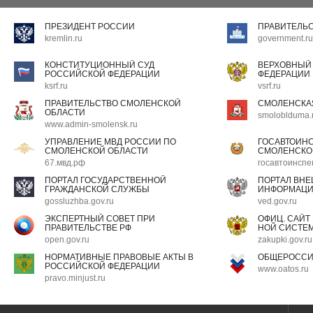
ПРЕЗИДЕНТ РОССИИ
ПРАВИТЕЛЬ
kremlin.ru
government.ru
КОНСТИТУЦИОННЫЙ СУД
ВЕРХОВНЫЙ
РОССИЙСКОЙ ФЕДЕРАЦИИ
ФЕДЕРАЦИИ
ksrf.ru
vsrf.ru
ПРАВИТЕЛЬСТВО СМОЛЕНСКОЙ
СМОЛЕНСКА
ОБЛАСТИ
smoloblduma.
www.admin-smolensk.ru
УПРАВЛЕНИЕ МВД РОССИИ ПО
ГОСАВТОИН
СМОЛЕНСКОЙ ОБЛАСТИ
СМОЛЕНСКО
67.мвд.рф
госавтоинспе
ПОРТАЛ ГОСУДАРСТВЕННОЙ
ПОРТАЛ ВН
ГРАЖДАНСКОЙ СЛУЖБЫ
ИНФОРМАЦ
gossluzhba.gov.ru
ved.gov.ru
ЭКСПЕРТНЫЙ СОВЕТ ПРИ
ОФИЦ. САЙТ
ПРАВИТЕЛЬСТВЕ РФ
НОЙ СИСТЕМ
open.gov.ru
zakupki.gov.ru
НОРМАТИВНЫЕ ПРАВОВЫЕ АКТЫ В
ОБЩЕРОССИ
РОССИЙСКОЙ ФЕДЕРАЦИИ
www.oatos.ru
pravo.minjust.ru