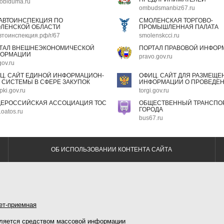
oblduma.ru
ombudsmanbiz67.ru
АВТОИНСПЕКЦИЯ ПО
СМОЛЕНСКАЯ ТОРГОВО-
ЛЕНСКОЙ ОБЛАСТИ
ПРОМЫШЛЕННАЯ ПАЛАТА
втоинспекция.рф/r/67
smolenskcci.ru
ТАЛ ВНЕШНЕЭКОНОМИЧЕСКОЙ
ПОРТАЛ ПРАВОВОЙ ИНФОР
ОРМАЦИИ
pravo.gov.ru
gov.ru
Ц. САЙТ ЕДИНОЙ ИНФОРМАЦИОН-
ОФИЦ. САЙТ ДЛЯ РАЗМЕЩЕ
 СИСТЕМЫ В СФЕРЕ ЗАКУПОК
ИНФОРМАЦИИ О ПРОВЕДЕН
pki.gov.ru
torgi.gov.ru
ЕРОССИЙСКАЯ АССОЦИАЦИЯ ТОС
ОБЩЕСТВЕННЫЙ ТРАНСПОР
ГОРОДА
oatos.ru
bus67.ru
ОБ ИСПОЛЬЗОВАНИИ КОНТЕНТА САЙТА
ет-приемная
ляется средством массовой информации