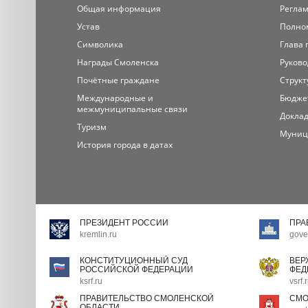
Общая информация
Регла
Устав
Полно
Символика
Глава 
Награды Смоленска
Руково
Почётные граждане
Структ
Международные и
Бюдже
межмуниципальные связи
Доклад
Туризм
Муниц
История города в датах
ПРЕЗИДЕНТ РОССИИ
ПРА
kremlin.ru
gove
КОНСТИТУЦИОННЫЙ СУД
ВЕР
РОССИЙСКОЙ ФЕДЕРАЦИИ
ФЕД
ksrf.ru
vsrf.
ПРАВИТЕЛЬСТВО СМОЛЕНСКОЙ
СМО
ОБЛАСТИ