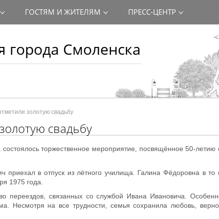
ГОСТЯМ И ЖИТЕЛЯМ
ПРЕСС-ЦЕНТР
 города Смоленска
отметили золотую свадьбу
 золотую свадьбу
 состоялось торжественное мероприятие, посвящённое 50-летию
ич приехал в отпуск из лётного училища. Галина Фёдоровна в то
я 1975 года.
во переездов, связанных со службой Ивана Ивановича. Особен
ома. Несмотря на все трудности, семья сохранила любовь, верн