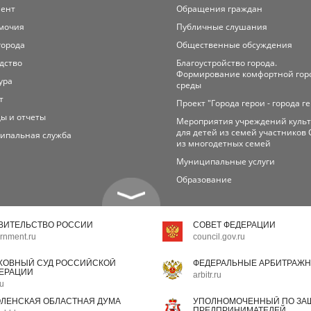
мент
Обращения граждан
мочия
Публичные слушания
города
Общественные обсуждения
дство
Благоустройство города.
Формирование комфортной гор
ура
среды
т
Проект "Города герои - города г
ы и отчеты
Мероприятия учреждений куль
для детей из семей участников 
ипальная служба
из многодетных семей
Муниципальные услуги
Образование
ВИТЕЛЬСТВО РОССИИ
СОВЕТ ФЕДЕРАЦИИ
rnment.ru
council.gov.ru
ХОВНЫЙ СУД РОССИЙСКОЙ
ФЕДЕРАЛЬНЫЕ АРБИТРАЖН
ЕРАЦИИ
arbitr.ru
ru
ЛЕНСКАЯ ОБЛАСТНАЯ ДУМА
УПОЛНОМОЧЕННЫЙ ПО ЗАЩ
ПРЕДПРИНИМАТЕЛЕЙ