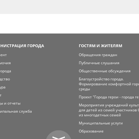
НИСТРАЦИЯ ГОРОДА
ГОСТЯМ И ЖИТЕЛЯМ
мент
Обращения граждан
мочия
Публичные слушания
города
Общественные обсуждения
дство
Благоустройство города.
Формирование комфортной гор
ура
среды
т
Проект "Города герои - города г
ы и отчеты
Мероприятия учреждений куль
для детей из семей участников 
ипальная служба
из многодетных семей
Муниципальные услуги
Образование