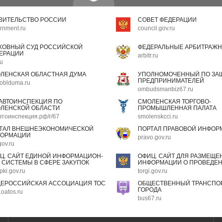
ВИТЕЛЬСТВО РОССИИ
СОВЕТ ФЕДЕРАЦИИ
rnment.ru
council.gov.ru
ХОВНЫЙ СУД РОССИЙСКОЙ
ФЕДЕРАЛЬНЫЕ АРБИТРАЖН
ЕРАЦИИ
arbitr.ru
ru
ЛЕНСКАЯ ОБЛАСТНАЯ ДУМА
УПОЛНОМОЧЕННЫЙ ПО ЗАЩ
ПРЕДПРИНИМАТЕЛЕЙ
oblduma.ru
ombudsmanbiz67.ru
АВТОИНСПЕКЦИЯ ПО
СМОЛЕНСКАЯ ТОРГОВО-
ЛЕНСКОЙ ОБЛАСТИ
ПРОМЫШЛЕННАЯ ПАЛАТА
втоинспекция.рф/r/67
smolenskcci.ru
ТАЛ ВНЕШНЕЭКОНОМИЧЕСКОЙ
ПОРТАЛ ПРАВОВОЙ ИНФОР
ОРМАЦИИ
pravo.gov.ru
gov.ru
Ц. САЙТ ЕДИНОЙ ИНФОРМАЦИОН-
ОФИЦ. САЙТ ДЛЯ РАЗМЕЩЕ
 СИСТЕМЫ В СФЕРЕ ЗАКУПОК
ИНФОРМАЦИИ О ПРОВЕДЕН
pki.gov.ru
torgi.gov.ru
ЕРОССИЙСКАЯ АССОЦИАЦИЯ ТОС
ОБЩЕСТВЕННЫЙ ТРАНСПОР
ГОРОДА
oatos.ru
bus67.ru