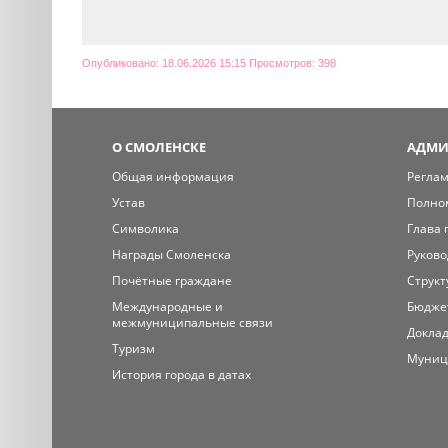
Опубликовано: 18.06.2026 15:15 Просмотров: 398
О СМОЛЕНСКЕ
АДМИ
Общая информация
Регла
Устав
Полно
Символика
Глава 
Награды Смоленска
Руково
Почётные граждане
Структ
Международные и
Бюдже
межмуниципальные связи
Доклад
Туризм
Муниц
История города в датах