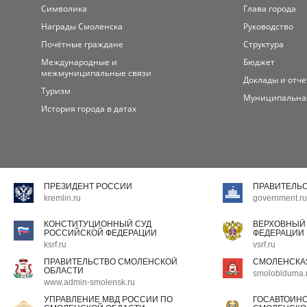
Символика
Глава города
Награды Смоленска
Руководство
Почётные граждане
Структура
Международные и
Бюджет
межмуниципальные связи
Доклады и отч
Туризм
Муниципальна
История города в датах
ПРЕЗИДЕНТ РОССИИ
ПРАВИТЕЛЬ
kremlin.ru
government.ru
КОНСТИТУЦИОННЫЙ СУД
ВЕРХОВНЫЙ
РОССИЙСКОЙ ФЕДЕРАЦИИ
ФЕДЕРАЦИИ
ksrf.ru
vsrf.ru
ПРАВИТЕЛЬСТВО СМОЛЕНСКОЙ
СМОЛЕНСКА
ОБЛАСТИ
smoloblduma.
www.admin-smolensk.ru
УПРАВЛЕНИЕ МВД РОССИИ ПО
ГОСАВТОИН