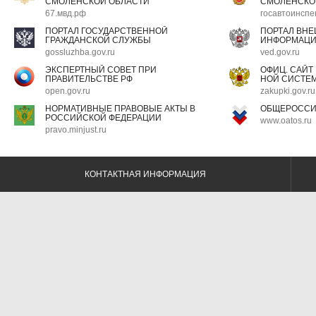
СМОЛЕНСКОЙ ОБЛАСТИ
СМОЛЕНСКО
67.мвд.рф
госавтоинспе
ПОРТАЛ ГОСУДАРСТВЕННОЙ
ПОРТАЛ ВН
ГРАЖДАНСКОЙ СЛУЖБЫ
ИНФОРМАЦ
gossluzhba.gov.ru
ved.gov.ru
ЭКСПЕРТНЫЙ СОВЕТ ПРИ
ОФИЦ. САЙТ
ПРАВИТЕЛЬСТВЕ РФ
НОЙ СИСТЕМ
open.gov.ru
zakupki.gov.ru
НОРМАТИВНЫЕ ПРАВОВЫЕ АКТЫ В
ОБЩЕРОССИ
РОССИЙСКОЙ ФЕДЕРАЦИИ
www.oatos.ru
pravo.minjust.ru
КОНТАКТНАЯ ИНФОРМАЦИЯ