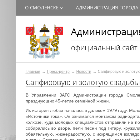
О СМОЛЕНСКЕ
АДМИНИСТРАЦИЯ ГОРОДА
Администрация
официальный сайт
Главная
Пресс-центр
Новости
Сапфировую и золотую
Сапфировую и золотую свадьбы
В Управлении ЗАГС Администрации города Смоле
празднующих 45-летие семейной жизни.
Их история любви началась в далеком 1979 году. Мол
«Источники тока». Он занимался монтажом радиодетале
колхозе, куда молодых специалистов отправили на по
собирались во дворе, пели песни под гитару, кружи
обаятельную, жизнерадостную, с искрящимся взглядо
гитары. Светлана была ловкой, активной, веселой, н