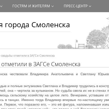
ГОСТЯМ И ЖИТЕЛЯМ
ПРЕСС-ЦЕНТР
 города Смоленска
 свадьбы отметили в ЗАГСе Смоленска
 отметили в ЗАГСе Смоленска
нска чествовали Владимира Анатольевича и Светлану Юрьев
одые и полные энтузиазма Светлана и Владимир трудились в конст
й, она – чертила за кульманом. Но судьба свела их не в стенах п
мощь сельскому хозяйству на целое лето. Вечерами, уставшие от
лись в танцах. Именно тогда Владимир впервые по-настоящему ув
м. Первое, что поразило его, – это её фигура, напоминавшая из
о при этом такой «правильной», что рядом с ней Владимиру хотел