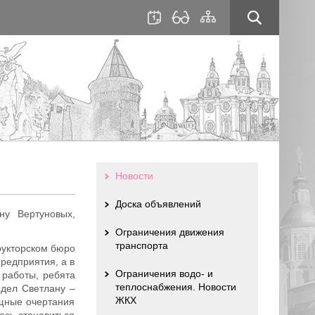
для
сайта
слабовидящих
Новости
Доска объявлений
ну Вертуновых,
Ограничения движения
транспорта
рукторском бюро
редприятия, а в
Ограничения водо- и
 работы, ребята
теплоснабжения. Новости
идел Светлану –
ЖКХ
ящные очертания
ось становиться