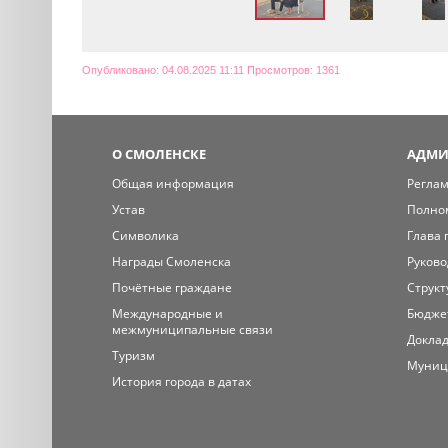
Опубликовано: 04.08.2025 11:11 Просмотров: 1361
О СМОЛЕНСКЕ
АДМИ
Общая информация
Регла
Устав
Полно
Символика
Глава 
Награды Смоленска
Руково
Почётные граждане
Структ
Международные и
Бюдже
межмуниципальные связи
Доклад
Туризм
Муниц
История города в датах