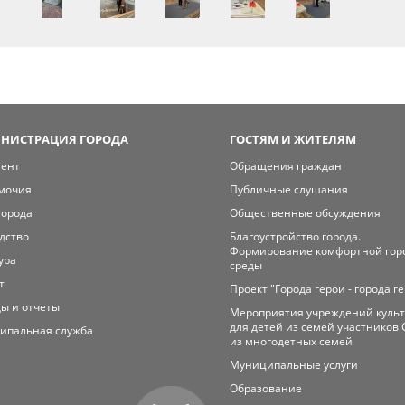
НИСТРАЦИЯ ГОРОДА
ГОСТЯМ И ЖИТЕЛЯМ
мент
Обращения граждан
мочия
Публичные слушания
города
Общественные обсуждения
дство
Благоустройство города.
Формирование комфортной гор
ура
среды
т
Проект "Города герои - города г
ы и отчеты
Мероприятия учреждений куль
для детей из семей участников 
ипальная служба
из многодетных семей
Муниципальные услуги
Образование