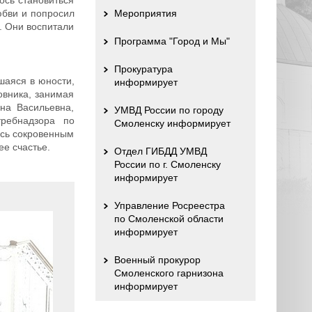
юбви и попросил
Мероприятия
у. Они воспитали
Программа "Город и Мы"
Прокуратура
шаяся в юности,
информирует
овника, занимая
на Васильевна,
УМВД России по городу
требнадзора по
Смоленску информирует
ись сокровенным
ее счастье.
Отдел ГИБДД УМВД
России по г. Смоленску
информирует
Управление Росреестра
по Смоленской области
информирует
Военный прокурор
Смоленского гарнизона
информирует