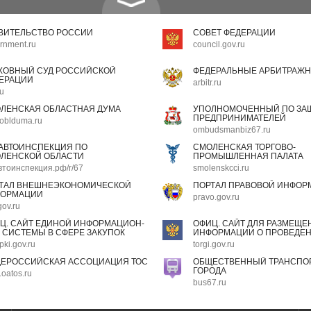
ВИТЕЛЬСТВО РОССИИ
СОВЕТ ФЕДЕРАЦИИ
rnment.ru
council.gov.ru
ХОВНЫЙ СУД РОССИЙСКОЙ
ФЕДЕРАЛЬНЫЕ АРБИТРАЖН
ЕРАЦИИ
arbitr.ru
ru
ЛЕНСКАЯ ОБЛАСТНАЯ ДУМА
УПОЛНОМОЧЕННЫЙ ПО ЗАЩ
ПРЕДПРИНИМАТЕЛЕЙ
oblduma.ru
ombudsmanbiz67.ru
АВТОИНСПЕКЦИЯ ПО
СМОЛЕНСКАЯ ТОРГОВО-
ЛЕНСКОЙ ОБЛАСТИ
ПРОМЫШЛЕННАЯ ПАЛАТА
втоинспекция.рф/r/67
smolenskcci.ru
ТАЛ ВНЕШНЕЭКОНОМИЧЕСКОЙ
ПОРТАЛ ПРАВОВОЙ ИНФОР
ОРМАЦИИ
pravo.gov.ru
gov.ru
Ц. САЙТ ЕДИНОЙ ИНФОРМАЦИОН-
ОФИЦ. САЙТ ДЛЯ РАЗМЕЩЕ
 СИСТЕМЫ В СФЕРЕ ЗАКУПОК
ИНФОРМАЦИИ О ПРОВЕДЕН
pki.gov.ru
torgi.gov.ru
ЕРОССИЙСКАЯ АССОЦИАЦИЯ ТОС
ОБЩЕСТВЕННЫЙ ТРАНСПОР
ГОРОДА
oatos.ru
bus67.ru