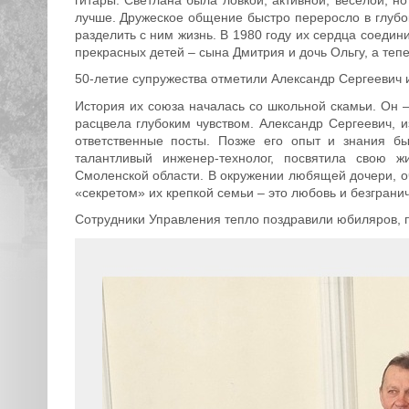
лучше. Дружеское общение быстро переросло в глубок
разделить с ним жизнь. В 1980 году их сердца соедини
прекрасных детей – сына Дмитрия и дочь Ольгу, а теп
50-летие супружества отметили Александр Сергеевич 
История их союза началась со школьной скамьи. Он –
расцвела глубоким чувством. Александр Сергеевич, и
ответственные посты. Позже его опыт и знания б
талантливый инженер-технолог, посвятила свою ж
Смоленской области. В окружении любящей дочери, о
«секретом» их крепкой семьи – это любовь и безграни
Сотрудники Управления тепло поздравили юбиляров, п