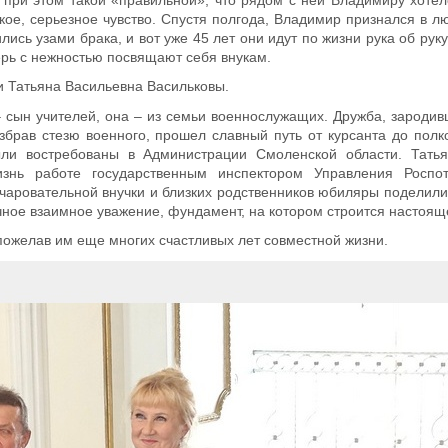
ое, серьезное чувство. Спустя полгода, Владимир признался в л
лись узами брака, и вот уже 45 лет они идут по жизни рука об рук
ерь с нежностью посвящают себя внукам.
и Татьяна Васильевна Васильковы.
 сын учителей, она – из семьи военнослужащих. Дружба, зародив
збрав стезю военного, прошел славный путь от курсанта до полк
ыли востребованы в Администрации Смоленской области. Татья
изнь работе государственным инспектором Управления Роспо
чаровательной внучки и близких родственников юбиляры поделил
чное взаимное уважение, фундамент, на котором строится настоящ
ожелав им еще многих счастливых лет совместной жизни.